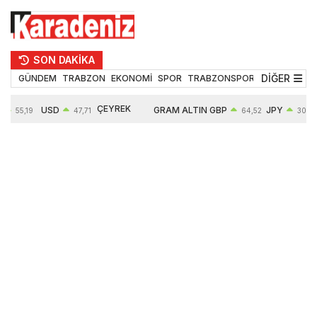
SON DAKİKA
DİĞER
GÜNDEM
TRABZON
EKONOMİ
SPOR
TRABZONSPOR
TEKNOLOJİ
ÇEYREK
USD
GRAM ALTIN
GBP
JPY
55,19
47,71
64,52
30,31
ALTIN
%
0,18%
6660,55
0,27%
0,39%
10903,00
2,59%
2,54%