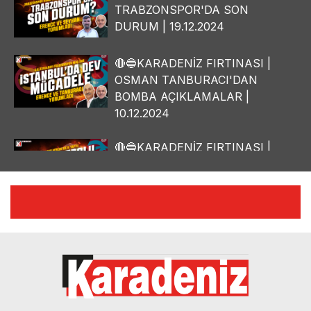
TRABZONSPOR'DA SON
DURUM | 19.12.2024
🔴🔵KARADENİZ FIRTINASI |
OSMAN TANBURACI'DAN
BOMBA AÇIKLAMALAR |
10.12.2024
🔴🔵KARADENİZ FIRTINASI |
YILMAZ VURAL'DAN BOMBA
AÇIKLAMALAR | 06.12.2024
🔴🔵KARADENİZ FIRTINASI |
CELİL HEKİMOĞLU'NDAN
BOMBA AÇIKLAMALAR |
05.12.2024