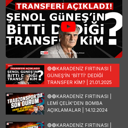
🔴🔵KARADENİZ FIRTINASI |
GÜNEŞ'İN 'BİTTİ' DEDİĞİ
TRANSFER KİM? | 21.01.2025
🔴🔵KARADENİZ FIRTINASI |
LEMİ ÇELİK'DEN BOMBA
AÇIKLAMALAR | 14.12.2024
🔴🔵KARADENİZ FIRTINASI |