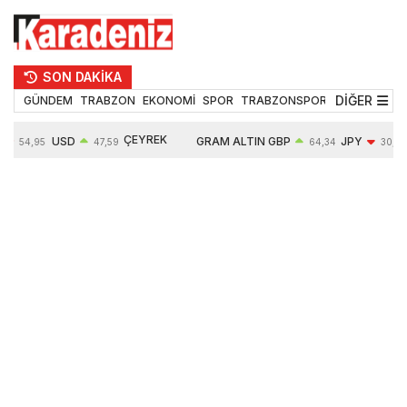
SON DAKİKA
DİĞER
GÜNDEM
TRABZON
EKONOMİ
SPOR
TRABZONSPOR
TEKNOLOJİ
ÇEYREK
USD
GRAM ALTIN
GBP
JPY
54,95
47,59
64,34
30,18
ALTIN
%
0,05%
6484,95
0,01%
-0,31%
10624,00
-0,17%
0,56%