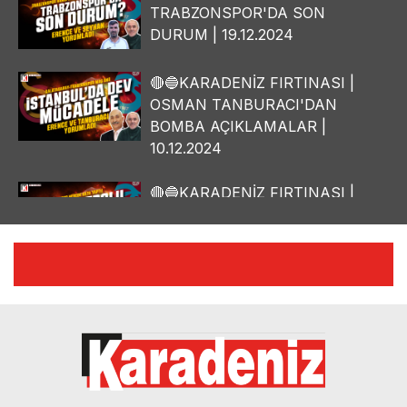
TRABZONSPOR'DA SON
DURUM | 19.12.2024
🔴🔵KARADENİZ FIRTINASI |
OSMAN TANBURACI'DAN
BOMBA AÇIKLAMALAR |
10.12.2024
🔴🔵KARADENİZ FIRTINASI |
YILMAZ VURAL'DAN BOMBA
AÇIKLAMALAR | 06.12.2024
🔴🔵KARADENİZ FIRTINASI |
CELİL HEKİMOĞLU'NDAN
BOMBA AÇIKLAMALAR |
05.12.2024