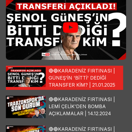
🔴🔵KARADENİZ FIRTINASI |
GÜNEŞ'İN 'BİTTİ' DEDİĞİ
TRANSFER KİM? | 21.01.2025
🔴🔵KARADENİZ FIRTINASI |
LEMİ ÇELİK'DEN BOMBA
AÇIKLAMALAR | 14.12.2024
🔴🔵KARADENİZ FIRTINASI |