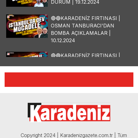
DURUM | 19.12.2024
🔴🔵KARADENİZ FIRTINASI |
OSMAN TANBURACI'DAN
BOMBA AÇIKLAMALAR |
10.12.2024
🔴🔵KARADENİZ FIRTINASI |
YILMAZ VURAL'DAN BOMBA
AÇIKLAMALAR | 06.12.2024
🔴🔵KARADENİZ FIRTINASI |
CELİL HEKİMOĞLU'NDAN
BOMBA AÇIKLAMALAR |
05.12.2024
Copyright 2024 | Karadenizgazete.com.tr | Tüm