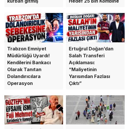
kurban gitmiş
Hedef 25 Bin Kombine
Trabzon Emniyet
Ertuğrul Doğan’dan
Müdürlüğü Uyardı!
Salah Transferi
Kendilerini Bankacı
Açıklaması:
Olarak Tanıtan
“Maliyetinin
Dolandırıcılara
Yarısından Fazlası
Operasyon
Çıktı”