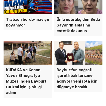
Trabzon bordo-maviye
Ünlü estetikçiden Seda
boyanıyor
Sayan'ın ablasına
estetik dokunuş
KUDAKA ve Kenan
Bayburt’un coğrafi
Yavuz Etnografya
işaretli balı turizme
Müzesi’nden Bayburt
açılıyor! Yeni rota için
turizmi için iş birliği
düğmeye basıldı
adımı