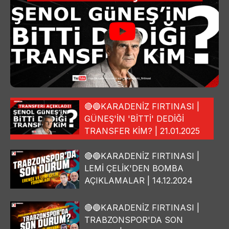
🔴🔵KARADENİZ FIRTINASI |
GÜNEŞ'İN 'BİTTİ' DEDİĞİ
TRANSFER KİM? | 21.01.2025
🔴🔵KARADENİZ FIRTINASI |
LEMİ ÇELİK'DEN BOMBA
AÇIKLAMALAR | 14.12.2024
🔴🔵KARADENİZ FIRTINASI |
TRABZONSPOR'DA SON