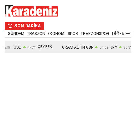
SON DAKİKA
DİĞER
GÜNDEM
TRABZON
EKONOMİ
SPOR
TRABZONSPOR
TEKNOLOJİ
ÇEYREK
USD
GRAM ALTIN
GBP
JPY
55,19
47,71
64,52
30,31
ALTIN
0,18%
6660,55
0,27%
0,39%
10903,00
2,59%
2,54%