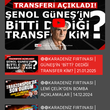
🔴🔵KARADENİZ FIRTINASI |
GÜNEŞ'İN 'BİTTİ' DEDİĞİ
TRANSFER KİM? | 21.01.2025
🔴🔵KARADENİZ FIRTINASI |
LEMİ ÇELİK'DEN BOMBA
AÇIKLAMALAR | 14.12.2024
🔴🔵KARADENİZ FIRTINASI |