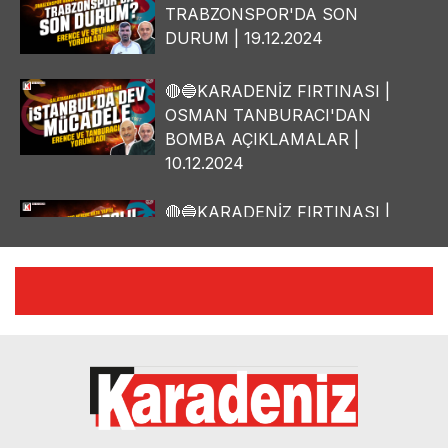
TRABZONSPOR'DA SON
DURUM | 19.12.2024
🔴🔵KARADENİZ FIRTINASI |
OSMAN TANBURACI'DAN
BOMBA AÇIKLAMALAR |
10.12.2024
🔴🔵KARADENİZ FIRTINASI |
YILMAZ VURAL'DAN BOMBA
AÇIKLAMALAR | 06.12.2024
🔴🔵KARADENİZ FIRTINASI |
CELİL HEKİMOĞLU'NDAN
BOMBA AÇIKLAMALAR |
05.12.2024