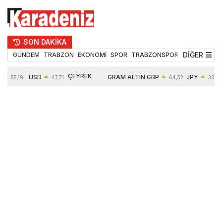
SON DAKİKA
DİĞER
GÜNDEM
TRABZON
EKONOMİ
SPOR
TRABZONSPOR
TEKNOLOJİ
ÇEYREK
USD
GRAM ALTIN
GBP
JPY
55,19
47,71
64,52
30,31
ALTIN
%
0,18%
6660,55
0,27%
0,39%
10903,00
2,59%
2,54%