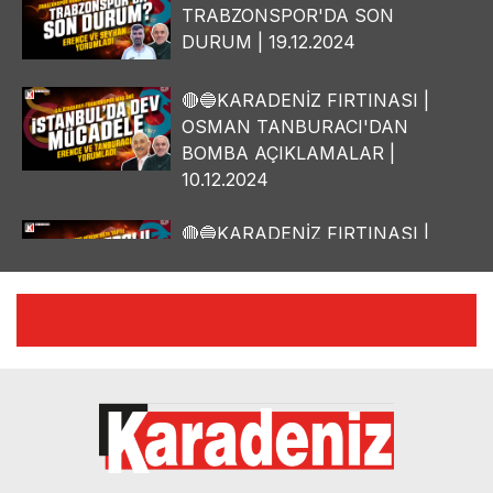
TRABZONSPOR'DA SON
DURUM | 19.12.2024
🔴🔵KARADENİZ FIRTINASI |
OSMAN TANBURACI'DAN
BOMBA AÇIKLAMALAR |
10.12.2024
🔴🔵KARADENİZ FIRTINASI |
YILMAZ VURAL'DAN BOMBA
AÇIKLAMALAR | 06.12.2024
🔴🔵KARADENİZ FIRTINASI |
CELİL HEKİMOĞLU'NDAN
BOMBA AÇIKLAMALAR |
05.12.2024