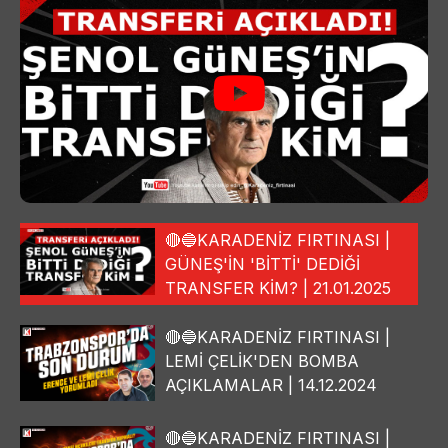
🔴🔵KARADENİZ FIRTINASI |
GÜNEŞ'İN 'BİTTİ' DEDİĞİ
TRANSFER KİM? | 21.01.2025
🔴🔵KARADENİZ FIRTINASI |
LEMİ ÇELİK'DEN BOMBA
AÇIKLAMALAR | 14.12.2024
🔴🔵KARADENİZ FIRTINASI |