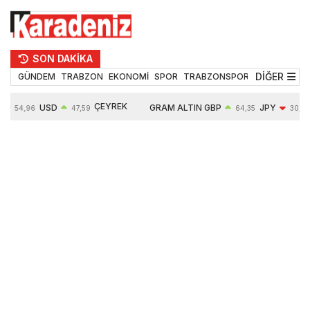
SON DAKİKA
DİĞER
GÜNDEM
TRABZON
EKONOMİ
SPOR
TRABZONSPOR
TEKNOLOJİ
ÇEYREK
USD
GRAM ALTIN
GBP
JPY
54,96
47,59
64,35
30,19
ALTIN
%
0,05%
6490,16
0,03%
-0,29%
10632,00
-0,09%
0,63%