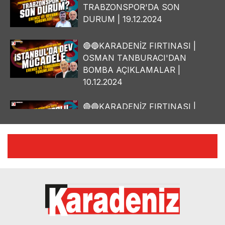
TRABZONSPOR'DA SON
DURUM | 19.12.2024
🔴🔵KARADENİZ FIRTINASI |
OSMAN TANBURACI'DAN
BOMBA AÇIKLAMALAR |
10.12.2024
🔴🔵KARADENİZ FIRTINASI |
YILMAZ VURAL'DAN BOMBA
AÇIKLAMALAR | 06.12.2024
🔴🔵KARADENİZ FIRTINASI |
CELİL HEKİMOĞLU'NDAN
BOMBA AÇIKLAMALAR |
05.12.2024