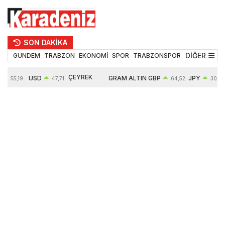
SON DAKİKA
DİĞER
GÜNDEM
TRABZON
EKONOMİ
SPOR
TRABZONSPOR
TEKNOLOJİ
ÇEYREK
USD
GRAM ALTIN
GBP
JPY
55,19
47,71
64,52
30,31
ALTIN
%
0,18%
6660,55
0,27%
0,39%
10903,00
2,59%
2,54%