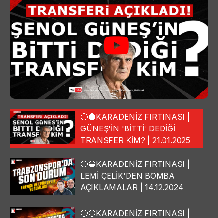
🔴🔵KARADENİZ FIRTINASI |
GÜNEŞ'İN 'BİTTİ' DEDİĞİ
TRANSFER KİM? | 21.01.2025
🔴🔵KARADENİZ FIRTINASI |
LEMİ ÇELİK'DEN BOMBA
AÇIKLAMALAR | 14.12.2024
🔴🔵KARADENİZ FIRTINASI |