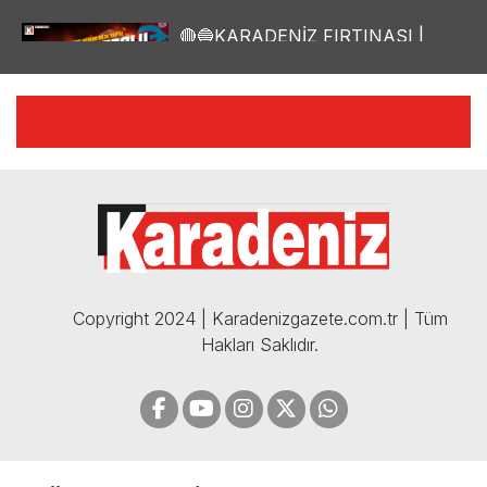
🔴🔵KARADENİZ FIRTINASI |
YILMAZ VURAL'DAN BOMBA
AÇIKLAMALAR | 06.12.2024
🔴🔵KARADENİZ FIRTINASI |
CELİL HEKİMOĞLU'NDAN
BOMBA AÇIKLAMALAR |
05.12.2024
Copyright 2024 | Karadenizgazete.com.tr | Tüm
Hakları Saklıdır.