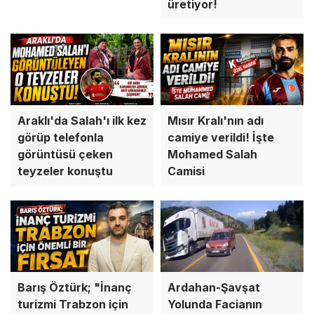
üretiyor!
Araklı'da Salah'ı ilk kez
Mısır Kralı'nın adı
görüp telefonla
camiye verildi! İşte
görüntüsü çeken
Mohamed Salah
teyzeler konuştu
Camisi
Barış Öztürk; "İnanç
Ardahan-Şavşat
turizmi Trabzon için
Yolunda Facianın