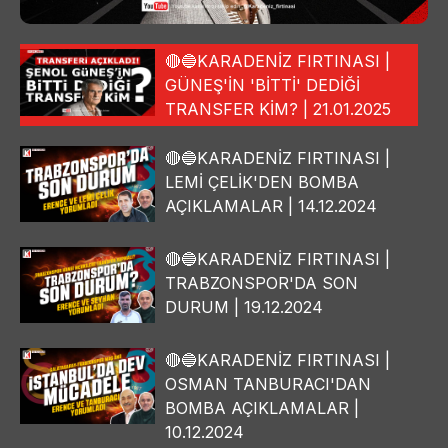
🔴🔵KARADENİZ FIRTINASI |
GÜNEŞ'İN 'BİTTİ' DEDİĞİ
TRANSFER KİM? | 21.01.2025
🔴🔵KARADENİZ FIRTINASI |
LEMİ ÇELİK'DEN BOMBA
AÇIKLAMALAR | 14.12.2024
🔴🔵KARADENİZ FIRTINASI |
TRABZONSPOR'DA SON
DURUM | 19.12.2024
🔴🔵KARADENİZ FIRTINASI |
OSMAN TANBURACI'DAN
BOMBA AÇIKLAMALAR |
10.12.2024