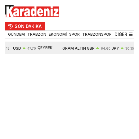
SON DAKİKA
DİĞER
GÜNDEM
TRABZON
EKONOMİ
SPOR
TRABZONSPOR
TEKNOLOJİ
ÇEYREK
USD
GRAM ALTIN
GBP
JPY
5,18
47,70
64,60
30,35
ALTIN
0,16%
6652,76
0,38%
0,54%
10909,00
2,47%
2,60%