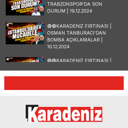
TRABZONSPOR'DA SON
DURUM | 19.12.2024
🔴🔵KARADENİZ FIRTINASI |
OSMAN TANBURACI'DAN
BOMBA AÇIKLAMALAR |
10.12.2024
🔴🔵KARADENİZ FIRTINASI |
YILMAZ VURAL'DAN BOMBA
AÇIKLAMALAR | 06.12.2024
🔴🔵KARADENİZ FIRTINASI |
CELİL HEKİMOĞLU'NDAN
BOMBA AÇIKLAMALAR |
05.12.2024