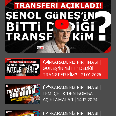
🔴🔵KARADENİZ FIRTINASI |
GÜNEŞ'İN 'BİTTİ' DEDİĞİ
TRANSFER KİM? | 21.01.2025
🔴🔵KARADENİZ FIRTINASI |
LEMİ ÇELİK'DEN BOMBA
AÇIKLAMALAR | 14.12.2024
🔴🔵KARADENİZ FIRTINASI |