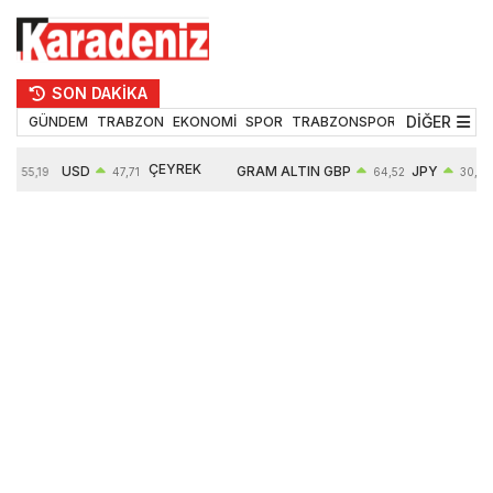
SON DAKİKA
DİĞER
GÜNDEM
TRABZON
EKONOMİ
SPOR
TRABZONSPOR
TEKNOLOJİ
ÇEYREK
USD
GRAM ALTIN
GBP
JPY
55,19
47,71
64,52
30,31
ALTIN
%
0,18%
6660,55
0,27%
0,39%
10903,00
2,59%
2,54%