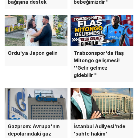
bağışına destek
bebeğimizdir"
Ordu'ya Japon gelin
Trabzonspor'da flaş
Mitongo gelişmesi!
''Gelir gelmez
gidebilir''
Gazprom: Avrupa'nın
İstanbul Adliyesi'nde
depolarındaki gaz
'sahte hakim'