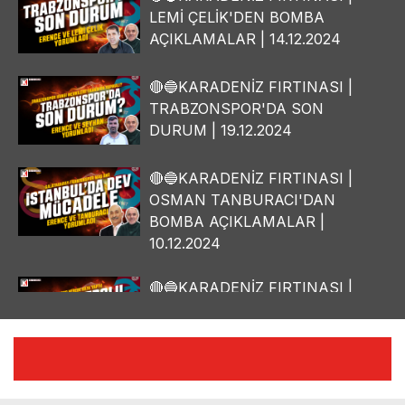
LEMİ ÇELİK'DEN BOMBA
AÇIKLAMALAR | 14.12.2024
🔴🔵KARADENİZ FIRTINASI |
TRABZONSPOR'DA SON
DURUM | 19.12.2024
🔴🔵KARADENİZ FIRTINASI |
OSMAN TANBURACI'DAN
BOMBA AÇIKLAMALAR |
10.12.2024
🔴🔵KARADENİZ FIRTINASI |
YILMAZ VURAL'DAN BOMBA
AÇIKLAMALAR | 06.12.2024
🔴🔵KARADENİZ FIRTINASI |
CELİL HEKİMOĞLU'NDAN