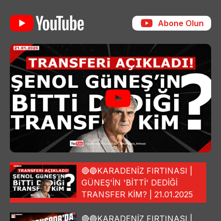
Abone Olun
🔴🔵KARADENİZ FIRTINASI |
GÜNEŞ'İN 'BİTTİ' DEDİĞİ
TRANSFER KİM? | 21.01.2025
🔴🔵KARADENİZ FIRTINASI |