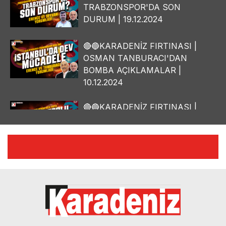
TRABZONSPOR'DA SON
DURUM | 19.12.2024
🔴🔵KARADENİZ FIRTINASI |
OSMAN TANBURACI'DAN
BOMBA AÇIKLAMALAR |
10.12.2024
🔴🔵KARADENİZ FIRTINASI |
YILMAZ VURAL'DAN BOMBA
AÇIKLAMALAR | 06.12.2024
🔴🔵KARADENİZ FIRTINASI |
CELİL HEKİMOĞLU'NDAN
BOMBA AÇIKLAMALAR |
05.12.2024