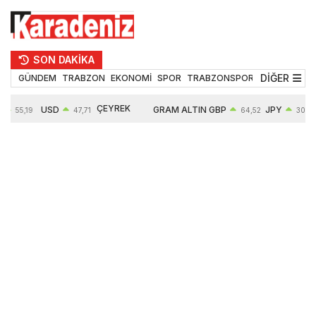
SON DAKİKA
DİĞER
GÜNDEM
TRABZON
EKONOMİ
SPOR
TRABZONSPOR
TEKNOLOJİ
ÇEYREK
USD
GRAM ALTIN
GBP
JPY
55,19
47,71
64,52
30,31
ALTIN
%
0,18%
6660,55
0,27%
0,39%
10903,00
2,59%
2,54%