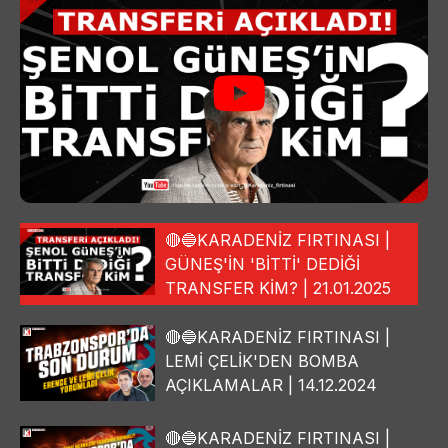
🔴🔵KARADENİZ FIRTINASI |
GÜNEŞ'İN 'BİTTİ' DEDİĞİ
TRANSFER KİM? | 21.01.2025
🔴🔵KARADENİZ FIRTINASI |
LEMİ ÇELİK'DEN BOMBA
AÇIKLAMALAR | 14.12.2024
🔴🔵KARADENİZ FIRTINASI |