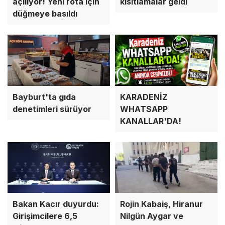
açılıyor! Yeni rota için
kısıtlamalar geldi
düğmeye basıldı
Bayburt'ta gıda
KARADENİZ
denetimleri sürüyor
WHATSAPP
KANALLAR'DA!
Bakan Kacır duyurdu:
Rojin Kabaiş, Hiranur
Girişimcilere 6,5
Nilgün Aygar ve