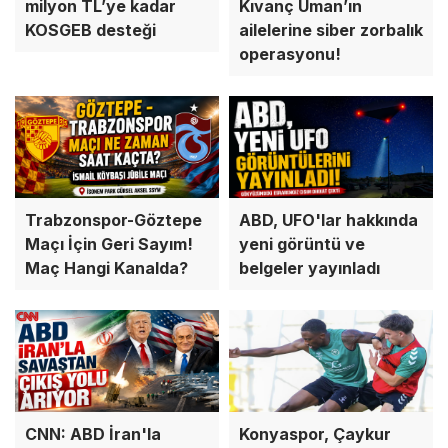
milyon TL’ye kadar
Kıvanç Uman’ın
KOSGEB desteği
ailelerine siber zorbalık
operasyonu!
ABD, UFO'lar hakkında
Trabzonspor-Göztepe
yeni görüntü ve
Maçı İçin Geri Sayım!
belgeler yayınladı
Maç Hangi Kanalda?
CNN: ABD İran'la
Konyaspor, Çaykur