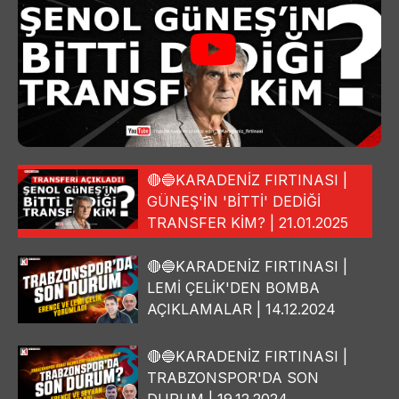
🔴🔵KARADENİZ FIRTINASI |
GÜNEŞ'İN 'BİTTİ' DEDİĞİ
TRANSFER KİM? | 21.01.2025
🔴🔵KARADENİZ FIRTINASI |
LEMİ ÇELİK'DEN BOMBA
AÇIKLAMALAR | 14.12.2024
🔴🔵KARADENİZ FIRTINASI |
TRABZONSPOR'DA SON
DURUM | 19.12.2024