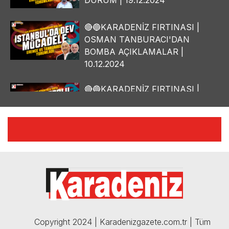
🔴🔵KARADENİZ FIRTINASI |
OSMAN TANBURACI'DAN
BOMBA AÇIKLAMALAR |
10.12.2024
🔴🔵KARADENİZ FIRTINASI |
YILMAZ VURAL'DAN BOMBA
AÇIKLAMALAR | 06.12.2024
🔴🔵KARADENİZ FIRTINASI |
CELİL HEKİMOĞLU'NDAN
BOMBA AÇIKLAMALAR |
05.12.2024
Copyright 2024 | Karadenizgazete.com.tr | Tüm