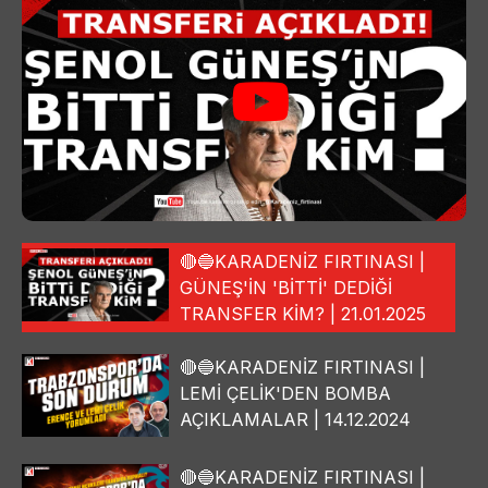
🔴🔵KARADENİZ FIRTINASI |
GÜNEŞ'İN 'BİTTİ' DEDİĞİ
TRANSFER KİM? | 21.01.2025
🔴🔵KARADENİZ FIRTINASI |
LEMİ ÇELİK'DEN BOMBA
AÇIKLAMALAR | 14.12.2024
🔴🔵KARADENİZ FIRTINASI |