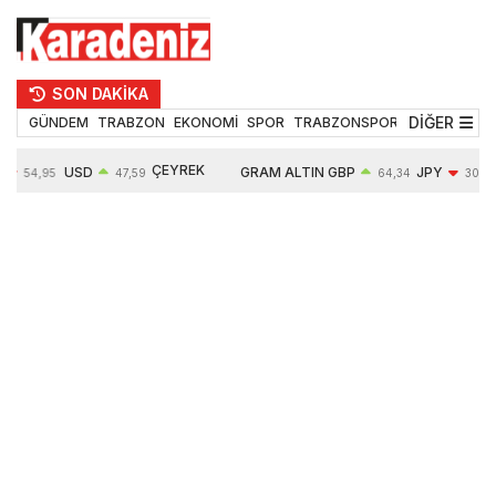
SON DAKİKA
DİĞER
GÜNDEM
TRABZON
EKONOMİ
SPOR
TRABZONSPOR
TEKNOLOJİ
ÇEYREK
USD
GRAM ALTIN
GBP
JPY
54,95
47,59
64,34
30,18
ALTIN
%
0,05%
6484,95
0,01%
-0,31%
10624,00
-0,17%
0,56%