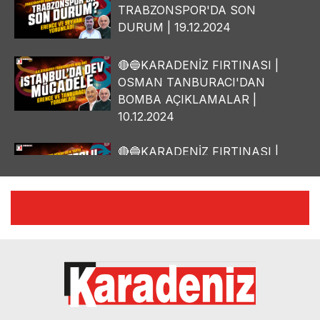
TRABZONSPOR'DA SON
DURUM | 19.12.2024
🔴🔵KARADENİZ FIRTINASI |
OSMAN TANBURACI'DAN
BOMBA AÇIKLAMALAR |
10.12.2024
🔴🔵KARADENİZ FIRTINASI |
YILMAZ VURAL'DAN BOMBA
AÇIKLAMALAR | 06.12.2024
🔴🔵KARADENİZ FIRTINASI |
CELİL HEKİMOĞLU'NDAN
BOMBA AÇIKLAMALAR |
05.12.2024