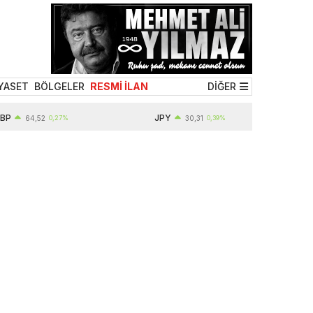
YASET
BÖLGELER
RESMİ İLAN
DİĞER
JPY
64,52
0,27%
30,31
0,39%