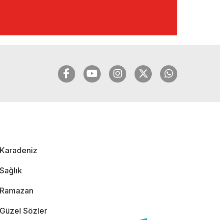
🔴🔵KARADENİZ
FIRTINASI | YILMAZ
VURAL'DAN BOMBA
AÇIKLAMALAR |
06.12.2024
🔴🔵KARADENİZ
FIRTINASI | CELİL
HEKİMOĞLU'NDAN
BOMBA
AÇIKLAMALAR |
Karadeniz
05.12.2024
Sağlık
Ramazan
Güzel Sözler