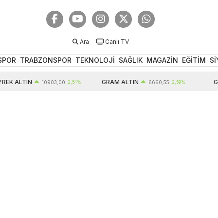
Ara
Canlı TV
SPOR
TRABZONSPOR
TEKNOLOJİ
SAĞLIK
MAGAZİN
EĞİTİM
Sİ
K ALTIN
GRAM ALTIN
GBP
10903,00
2,54%
6660,55
2,59%