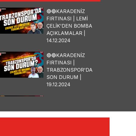
🔴🔵KARADENİZ
FIRTINASI | LEMİ
ÇELİK'DEN BOMBA
AÇIKLAMALAR |
14.12.2024
🔴🔵KARADENİZ
FIRTINASI |
TRABZONSPOR'DA
SON DURUM |
19.12.2024
🔴🔵KARADENİZ
FIRTINASI | OSMAN
TANBURACI'DAN
BOMBA
AÇIKLAMALAR |
10.12.2024