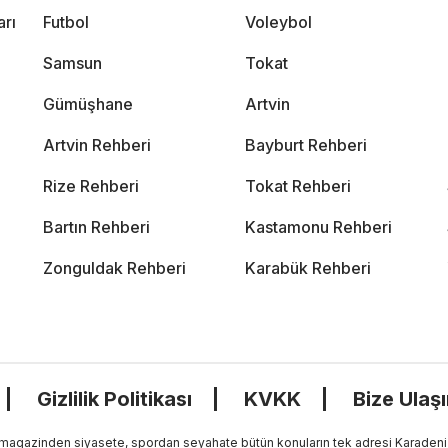
arı
Futbol
Voleybol
Samsun
Tokat
Gümüşhane
Artvin
Artvin Rehberi
Bayburt Rehberi
Rize Rehberi
Tokat Rehberi
Bartın Rehberi
Kastamonu Rehberi
Zonguldak Rehberi
Karabük Rehberi
Gizlilik Politikası
KVKK
Bize Ulaş
, magazinden siyasete, spordan seyahate bütün konuların tek adresi Karadeniz