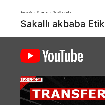
Anasayfa
Etiketler
Sakallı akbaba
Sakallı akbaba Etik