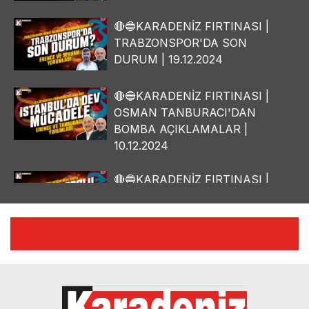
🔴🔵KARADENİZ FIRTINASI |
TRABZONSPOR'DA SON
DURUM | 19.12.2024
🔴🔵KARADENİZ FIRTINASI |
OSMAN TANBURACI'DAN
BOMBA AÇIKLAMALAR |
10.12.2024
🔴🔵KARADENİZ FIRTINASI |
YILMAZ VURAL'DAN BOMBA
AÇIKLAMALAR | 06.12.2024
🔴🔵KARADENİZ FIRTINASI |
CELİL HEKİMOĞLU'NDAN
BOMBA AÇIKLAMALAR |
05.12.2024