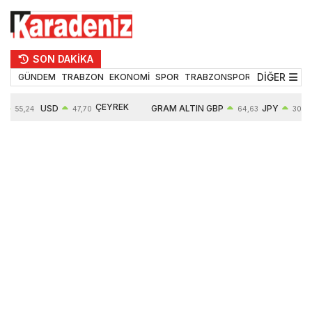
SON DAKİKA
DİĞER
GÜNDEM
TRABZON
EKONOMİ
SPOR
TRABZONSPOR
TEKNOLOJİ
ÇEYREK
USD
GRAM ALTIN
GBP
JPY
55,24
47,70
64,63
30,45
ALTIN
%
0,17%
6700,20
0,43%
0,85%
10954,00
3,20%
3,02%