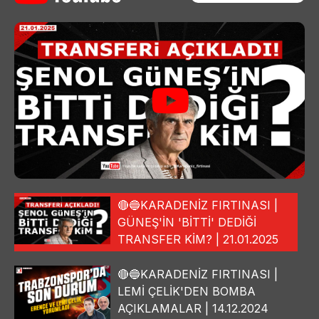
🔴🔵KARADENİZ FIRTINASI |
GÜNEŞ'İN 'BİTTİ' DEDİĞİ
TRANSFER KİM? | 21.01.2025
🔴🔵KARADENİZ FIRTINASI |
LEMİ ÇELİK'DEN BOMBA
AÇIKLAMALAR | 14.12.2024