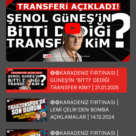
🔴🔵KARADENİZ FIRTINASI |
GÜNEŞ'İN 'BİTTİ' DEDİĞİ
TRANSFER KİM? | 21.01.2025
🔴🔵KARADENİZ FIRTINASI |
LEMİ ÇELİK'DEN BOMBA
AÇIKLAMALAR | 14.12.2024
🔴🔵KARADENİZ FIRTINASI |