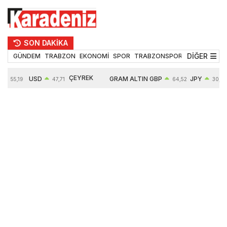
SON DAKİKA
DİĞER
GÜNDEM
TRABZON
EKONOMİ
SPOR
TRABZONSPOR
TEKNOLOJİ
ÇEYREK
USD
GRAM ALTIN
GBP
JPY
55,19
47,71
64,52
30,31
ALTIN
%
0,18%
6660,55
0,27%
0,39%
10903,00
2,59%
2,54%