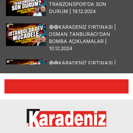
TRABZONSPOR'DA SON
DURUM | 19.12.2024
🔴🔵KARADENİZ FIRTINASI |
OSMAN TANBURACI'DAN
BOMBA AÇIKLAMALAR |
10.12.2024
🔴🔵KARADENİZ FIRTINASI |
YILMAZ VURAL'DAN BOMBA
AÇIKLAMALAR | 06.12.2024
🔴🔵KARADENİZ FIRTINASI |
CELİL HEKİMOĞLU'NDAN
BOMBA AÇIKLAMALAR |
05.12.2024