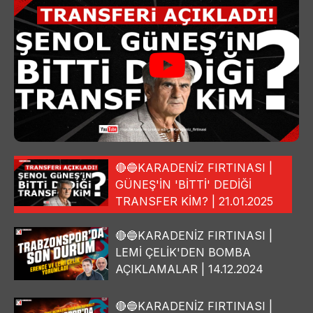
🔴🔵KARADENİZ FIRTINASI |
GÜNEŞ'İN 'BİTTİ' DEDİĞİ
TRANSFER KİM? | 21.01.2025
🔴🔵KARADENİZ FIRTINASI |
LEMİ ÇELİK'DEN BOMBA
AÇIKLAMALAR | 14.12.2024
🔴🔵KARADENİZ FIRTINASI |