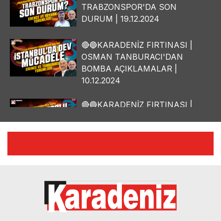
TRABZONSPOR'DA SON
DURUM | 19.12.2024
🔴🔵KARADENİZ FIRTINASI |
OSMAN TANBURACI'DAN
BOMBA AÇIKLAMALAR |
10.12.2024
🔴🔵KARADENİZ FIRTINASI |
YILMAZ VURAL'DAN BOMBA
AÇIKLAMALAR | 06.12.2024
🔴🔵KARADENİZ FIRTINASI |
CELİL HEKİMOĞLU'NDAN
BOMBA AÇIKLAMALAR |
05.12.2024