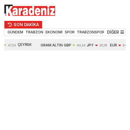
SON DAKİKA
DİĞER
GÜNDEM
TRABZON
EKONOMİ
SPOR
TRABZONSPOR
TEKNOLOJİ
ÇEYREK
D
GRAM ALTIN
GBP
JPY
EUR
47,59
64,34
30,18
54,9
ALTIN
5%
6484,95
0,01%
-0,31%
-0,11%
10624,00
-0,17%
0,56%