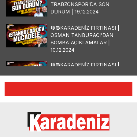
TRABZONSPOR'DA SON
DURUM | 19.12.2024
🔴🔵KARADENİZ FIRTINASI |
OSMAN TANBURACI'DAN
BOMBA AÇIKLAMALAR |
10.12.2024
🔴🔵KARADENİZ FIRTINASI |
YILMAZ VURAL'DAN BOMBA
AÇIKLAMALAR | 06.12.2024
🔴🔵KARADENİZ FIRTINASI |
CELİL HEKİMOĞLU'NDAN
BOMBA AÇIKLAMALAR |
05.12.2024