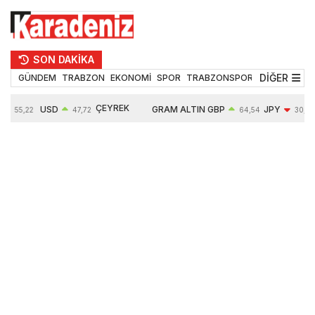
SON DAKİKA
DİĞER
GÜNDEM
TRABZON
EKONOMİ
SPOR
TRABZONSPOR
TEKNOLOJİ
ÇEYREK
USD
GRAM ALTIN
GBP
JPY
55,22
47,72
64,54
30,17
ALTIN
%
0,02%
6682,87
0,03%
-0,44%
10925,00
0,34%
2,75%