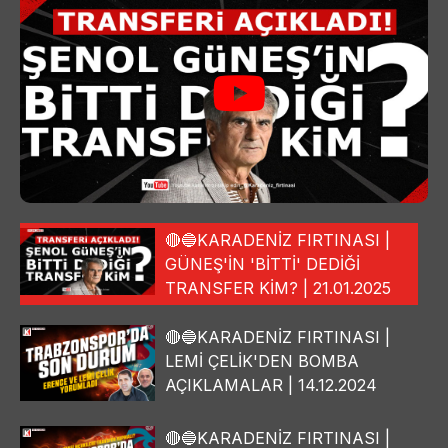
🔴🔵KARADENİZ FIRTINASI |
GÜNEŞ'İN 'BİTTİ' DEDİĞİ
TRANSFER KİM? | 21.01.2025
🔴🔵KARADENİZ FIRTINASI |
LEMİ ÇELİK'DEN BOMBA
AÇIKLAMALAR | 14.12.2024
🔴🔵KARADENİZ FIRTINASI |