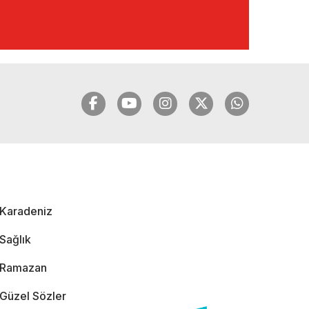
🔴🔵KARADENİZ
FIRTINASI | YILMAZ
VURAL'DAN BOMBA
AÇIKLAMALAR |
06.12.2024
🔴🔵KARADENİZ
FIRTINASI | CELİL
HEKİMOĞLU'NDAN
BOMBA
AÇIKLAMALAR |
Karadeniz
05.12.2024
Sağlık
Ramazan
Güzel Sözler