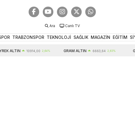
Ara
Canlı TV
SPOR
TRABZONSPOR
TEKNOLOJİ
SAĞLIK
MAGAZİN
EĞİTİM
Sİ
EK ALTIN
GRAM ALTIN
GB
10914,00
2,64%
6663,64
2,63%