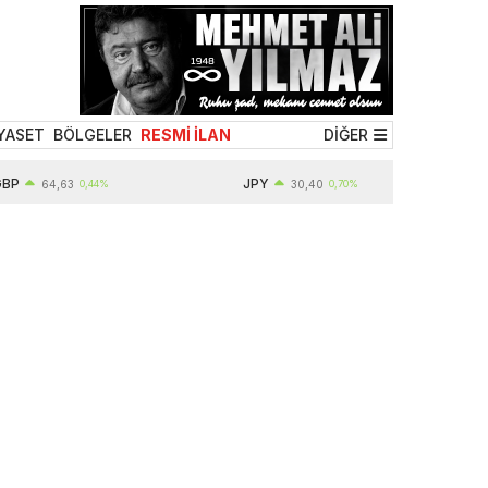
YASET
BÖLGELER
RESMİ İLAN
DİĞER
P
JPY
64,63
0,44%
30,40
0,70%