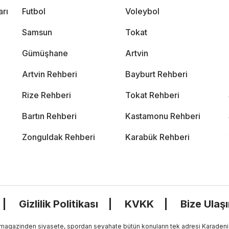
arı
Futbol
Voleybol
Samsun
Tokat
Gümüşhane
Artvin
Artvin Rehberi
Bayburt Rehberi
Rize Rehberi
Tokat Rehberi
Bartın Rehberi
Kastamonu Rehberi
Zonguldak Rehberi
Karabük Rehberi
Gizlilik Politikası
KVKK
Bize Ulaş
, magazinden siyasete, spordan seyahate bütün konuların tek adresi Karadeniz