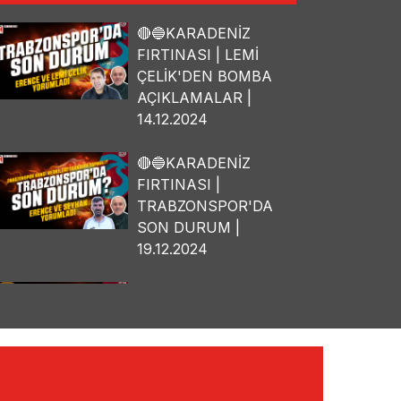
🔴🔵KARADENİZ
FIRTINASI | LEMİ
ÇELİK'DEN BOMBA
AÇIKLAMALAR |
14.12.2024
🔴🔵KARADENİZ
FIRTINASI |
TRABZONSPOR'DA
SON DURUM |
19.12.2024
🔴🔵KARADENİZ
FIRTINASI | OSMAN
TANBURACI'DAN
BOMBA
AÇIKLAMALAR |
10.12.2024