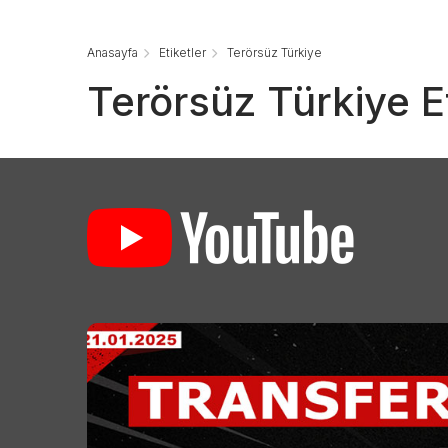
Anasayfa
Etiketler
Terörsüz Türkiye
Terörsüz Türkiye E