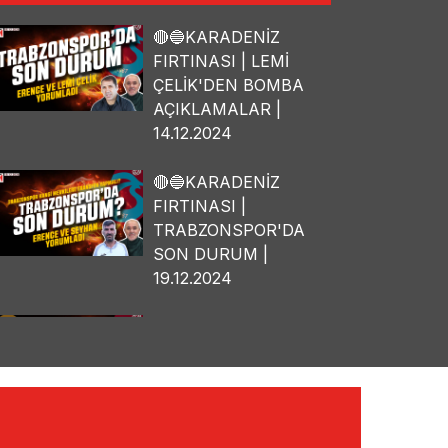
🔴🔵KARADENİZ
FIRTINASI | LEMİ
ÇELİK'DEN BOMBA
AÇIKLAMALAR |
14.12.2024
🔴🔵KARADENİZ
FIRTINASI |
TRABZONSPOR'DA
SON DURUM |
19.12.2024
🔴🔵KARADENİZ
FIRTINASI | OSMAN
TANBURACI'DAN
BOMBA
AÇIKLAMALAR |
10.12.2024