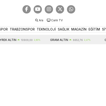
Ara
Canlı TV
SPOR
TRABZONSPOR
TEKNOLOJİ
SAĞLIK
MAGAZİN
EĞİTİM
Sİ
EK ALTIN
GRAM ALTIN
GB
10909,00
2,60%
6652,76
2,47%