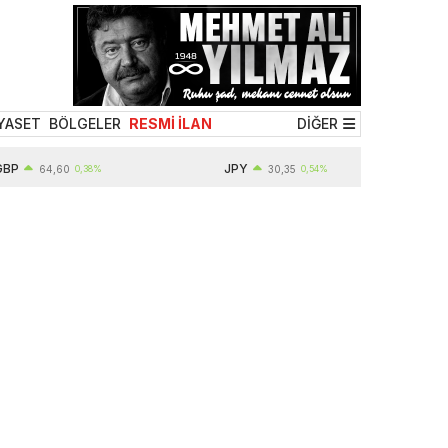
YASET
BÖLGELER
RESMİ İLAN
DİĞER
P
JPY
64,60
0,38%
30,35
0,54%