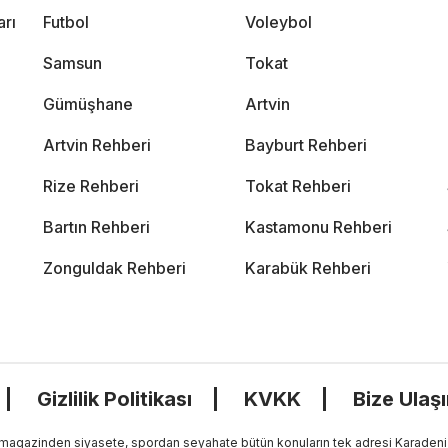
arı
Futbol
Voleybol
Samsun
Tokat
Gümüşhane
Artvin
Artvin Rehberi
Bayburt Rehberi
Rize Rehberi
Tokat Rehberi
Bartın Rehberi
Kastamonu Rehberi
Zonguldak Rehberi
Karabük Rehberi
Gizlilik Politikası
KVKK
Bize Ulaş
, magazinden siyasete, spordan seyahate bütün konuların tek adresi Karadeniz