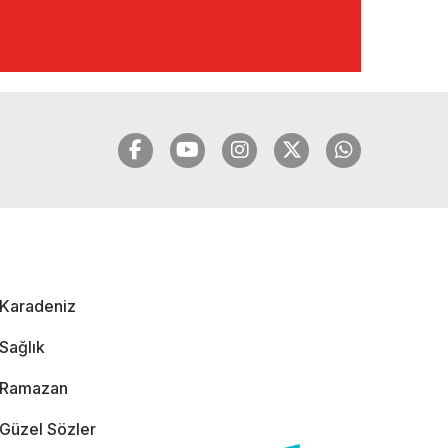
🔴🔵KARADENİZ
FIRTINASI | YILMAZ
VURAL'DAN BOMBA
AÇIKLAMALAR |
06.12.2024
🔴🔵KARADENİZ
FIRTINASI | CELİL
HEKİMOĞLU'NDAN
BOMBA
AÇIKLAMALAR |
Karadeniz
05.12.2024
Sağlık
Ramazan
Güzel Sözler