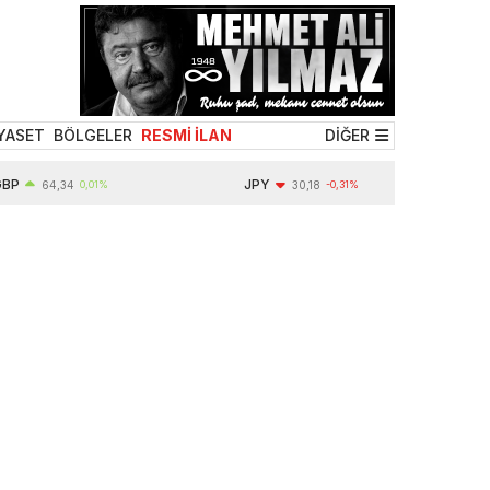
YASET
BÖLGELER
RESMİ İLAN
DİĞER
P
JPY
64,34
0,01%
30,18
-0,31%