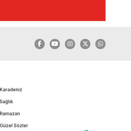
🔴🔵KARADENİZ
FIRTINASI | YILMAZ
VURAL'DAN BOMBA
AÇIKLAMALAR |
06.12.2024
🔴🔵KARADENİZ
FIRTINASI | CELİL
HEKİMOĞLU'NDAN
BOMBA
AÇIKLAMALAR |
Karadeniz
05.12.2024
Sağlık
Ramazan
Güzel Sözler