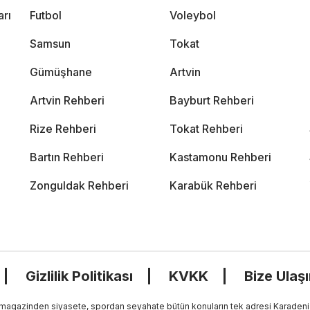
arı
Futbol
Voleybol
Samsun
Tokat
Gümüşhane
Artvin
Artvin Rehberi
Bayburt Rehberi
Rize Rehberi
Tokat Rehberi
Bartın Rehberi
Kastamonu Rehberi
Zonguldak Rehberi
Karabük Rehberi
Gizlilik Politikası
KVKK
Bize Ulaş
, magazinden siyasete, spordan seyahate bütün konuların tek adresi Karadeniz