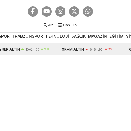
Ara
Canlı TV
SPOR
TRABZONSPOR
TEKNOLOJİ
SAĞLIK
MAGAZİN
EĞİTİM
Sİ
EK ALTIN
GRAM ALTIN
GB
10624,00
0,56%
6484,95
-0,17%