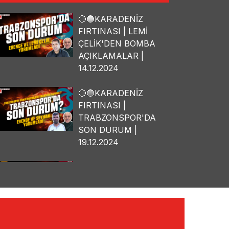
🔴🔵KARADENİZ
FIRTINASI | LEMİ
ÇELİK'DEN BOMBA
AÇIKLAMALAR |
14.12.2024
🔴🔵KARADENİZ
FIRTINASI |
TRABZONSPOR'DA
SON DURUM |
19.12.2024
🔴🔵KARADENİZ
FIRTINASI | OSMAN
TANBURACI'DAN
BOMBA
AÇIKLAMALAR |
10.12.2024