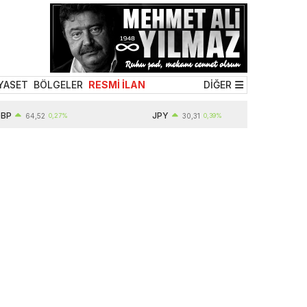
YASET
BÖLGELER
RESMİ İLAN
DİĞER
P
JPY
64,52
0,27%
30,31
0,39%