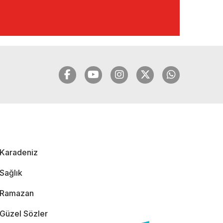
🔴🔵KARADENİZ
FIRTINASI | YILMAZ
VURAL'DAN BOMBA
AÇIKLAMALAR |
06.12.2024
🔴🔵KARADENİZ
FIRTINASI | CELİL
HEKİMOĞLU'NDAN
BOMBA
AÇIKLAMALAR |
Karadeniz
05.12.2024
Sağlık
Ramazan
Güzel Sözler