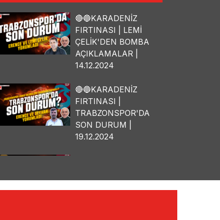
🔴🔵KARADENİZ
FIRTINASI | LEMİ
ÇELİK'DEN BOMBA
AÇIKLAMALAR |
14.12.2024
🔴🔵KARADENİZ
FIRTINASI |
TRABZONSPOR'DA
SON DURUM |
19.12.2024
🔴🔵KARADENİZ
FIRTINASI | OSMAN
TANBURACI'DAN
BOMBA
AÇIKLAMALAR |
10.12.2024