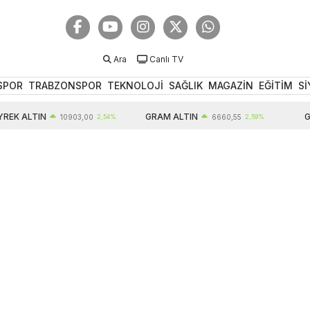
Ara
Canlı TV
SPOR
TRABZONSPOR
TEKNOLOJİ
SAĞLIK
MAGAZİN
EĞİTİM
Sİ
K ALTIN
GRAM ALTIN
GB
10903,00
2,54%
6660,55
2,59%