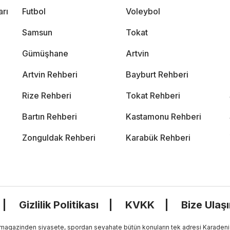
arı
Futbol
Voleybol
Samsun
Tokat
Gümüşhane
Artvin
Artvin Rehberi
Bayburt Rehberi
Rize Rehberi
Tokat Rehberi
Bartın Rehberi
Kastamonu Rehberi
Zonguldak Rehberi
Karabük Rehberi
Gizlilik Politikası
KVKK
Bize Ulaş
, magazinden siyasete, spordan seyahate bütün konuların tek adresi Karadeniz