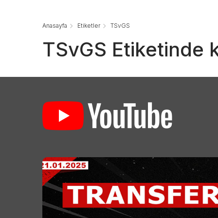
Anasayfa
Etiketler
TSvGS
TSvGS Etiketinde k