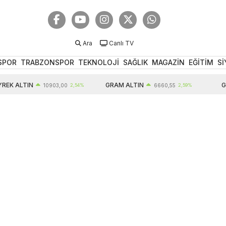
Ara
Canlı TV
SPOR
TRABZONSPOR
TEKNOLOJİ
SAĞLIK
MAGAZİN
EĞİTİM
Sİ
K ALTIN
GRAM ALTIN
GB
10903,00
2,54%
6660,55
2,59%