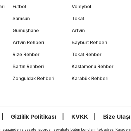
arı
Futbol
Voleybol
Samsun
Tokat
Gümüşhane
Artvin
Artvin Rehberi
Bayburt Rehberi
Rize Rehberi
Tokat Rehberi
Bartın Rehberi
Kastamonu Rehberi
Zonguldak Rehberi
Karabük Rehberi
Gizlilik Politikası
KVKK
Bize Ulaş
, magazinden siyasete, spordan seyahate bütün konuların tek adresi Karadeniz