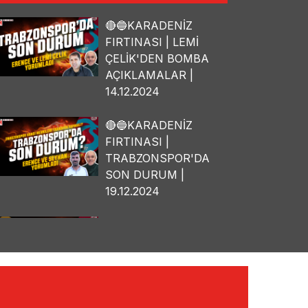
🔴🔵KARADENİZ
FIRTINASI | LEMİ
ÇELİK'DEN BOMBA
AÇIKLAMALAR |
14.12.2024
🔴🔵KARADENİZ
FIRTINASI |
TRABZONSPOR'DA
SON DURUM |
19.12.2024
🔴🔵KARADENİZ
FIRTINASI | OSMAN
TANBURACI'DAN
BOMBA
AÇIKLAMALAR |
10.12.2024