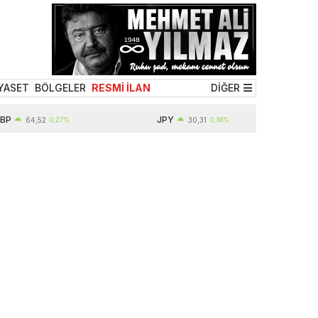
YASET
BÖLGELER
RESMİ İLAN
DİĞER
P
JPY
64,52
0,27%
30,31
0,39%