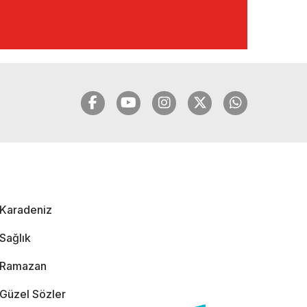
🔴🔵KARADENİZ
FIRTINASI | YILMAZ
VURAL'DAN BOMBA
AÇIKLAMALAR |
06.12.2024
🔴🔵KARADENİZ
FIRTINASI | CELİL
HEKİMOĞLU'NDAN
BOMBA
AÇIKLAMALAR |
Karadeniz
05.12.2024
Sağlık
Ramazan
Güzel Sözler