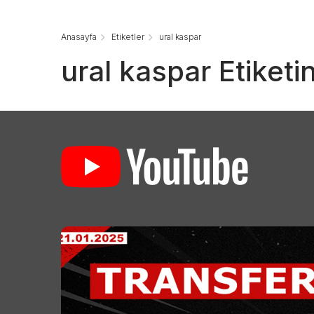
Anasayfa
Etiketler
ural kaspar
ural kaspar Etiketi