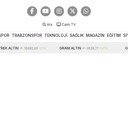
Ara
Canlı TV
SPOR
TRABZONSPOR
TEKNOLOJİ
SAĞLIK
MAGAZİN
EĞİTİM
Sİ
K ALTIN
GRAM ALTIN
GBP
10682,00
1,11%
6526,77
0,47%