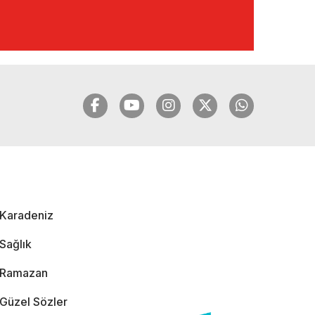
🔴🔵KARADENİZ
FIRTINASI | YILMAZ
VURAL'DAN BOMBA
AÇIKLAMALAR |
06.12.2024
🔴🔵KARADENİZ
FIRTINASI | CELİL
HEKİMOĞLU'NDAN
BOMBA
AÇIKLAMALAR |
Karadeniz
05.12.2024
Sağlık
Ramazan
Güzel Sözler