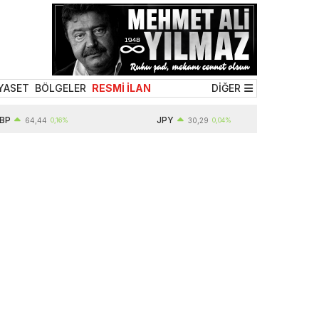
YASET
BÖLGELER
RESMİ İLAN
DİĞER
JPY
64,44
0,16%
30,29
0,04%