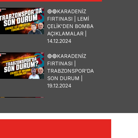
🔴🔵KARADENİZ
FIRTINASI | LEMİ
ÇELİK'DEN BOMBA
AÇIKLAMALAR |
14.12.2024
🔴🔵KARADENİZ
FIRTINASI |
TRABZONSPOR'DA
SON DURUM |
19.12.2024
🔴🔵KARADENİZ
FIRTINASI | OSMAN
TANBURACI'DAN
BOMBA
AÇIKLAMALAR |
10.12.2024