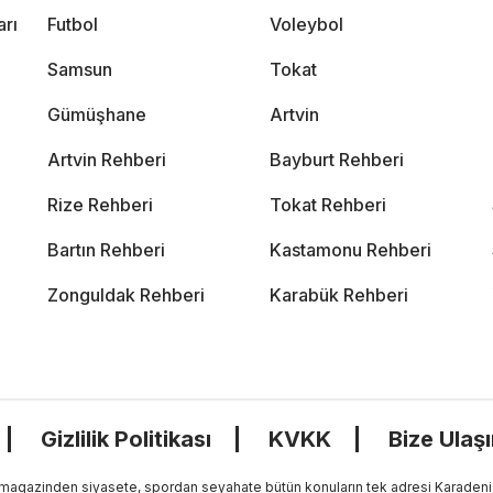
arı
Futbol
Voleybol
Samsun
Tokat
Gümüşhane
Artvin
Artvin Rehberi
Bayburt Rehberi
Rize Rehberi
Tokat Rehberi
Bartın Rehberi
Kastamonu Rehberi
Zonguldak Rehberi
Karabük Rehberi
Gizlilik Politikası
KVKK
Bize Ulaş
, magazinden siyasete, spordan seyahate bütün konuların tek adresi Karadeniz