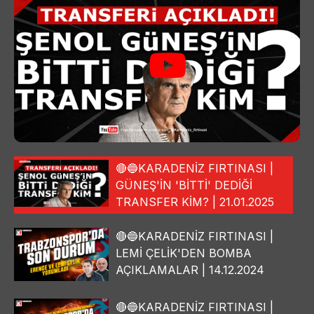
🔴🔵KARADENİZ FIRTINASI |
GÜNEŞ'İN 'BİTTİ' DEDİĞİ
TRANSFER KİM? | 21.01.2025
🔴🔵KARADENİZ FIRTINASI |
LEMİ ÇELİK'DEN BOMBA
AÇIKLAMALAR | 14.12.2024
🔴🔵KARADENİZ FIRTINASI |