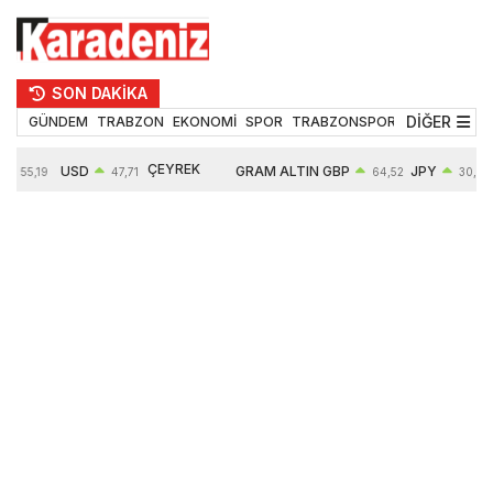
SON DAKİKA
DİĞER
GÜNDEM
TRABZON
EKONOMİ
SPOR
TRABZONSPOR
TEKNOLOJİ
ÇEYREK
USD
GRAM ALTIN
GBP
JPY
55,19
47,71
64,52
30,31
ALTIN
0,18%
6660,55
0,27%
0,39%
10904,00
2,59%
2,55%