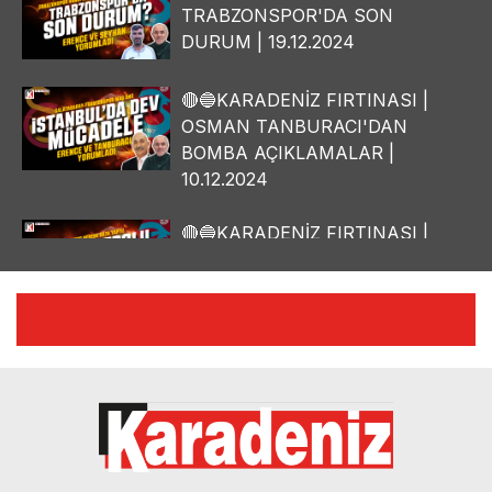
TRABZONSPOR'DA SON
DURUM | 19.12.2024
🔴🔵KARADENİZ FIRTINASI |
OSMAN TANBURACI'DAN
BOMBA AÇIKLAMALAR |
10.12.2024
🔴🔵KARADENİZ FIRTINASI |
YILMAZ VURAL'DAN BOMBA
AÇIKLAMALAR | 06.12.2024
🔴🔵KARADENİZ FIRTINASI |
CELİL HEKİMOĞLU'NDAN
BOMBA AÇIKLAMALAR |
05.12.2024