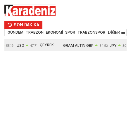
SON DAKİKA
DİĞER
GÜNDEM
TRABZON
EKONOMİ
SPOR
TRABZONSPOR
TEKNOLOJİ
ÇEYREK
USD
GRAM ALTIN
GBP
JPY
55,19
47,71
64,52
30,31
ALTIN
%
0,18%
6660,55
0,27%
0,39%
10903,00
2,59%
2,54%