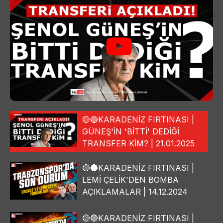
🔴🔵KARADENİZ FIRTINASI |
GÜNEŞ'İN 'BİTTİ' DEDİĞİ
TRANSFER KİM? | 21.01.2025
🔴🔵KARADENİZ FIRTINASI |
LEMİ ÇELİK'DEN BOMBA
AÇIKLAMALAR | 14.12.2024
🔴🔵KARADENİZ FIRTINASI |