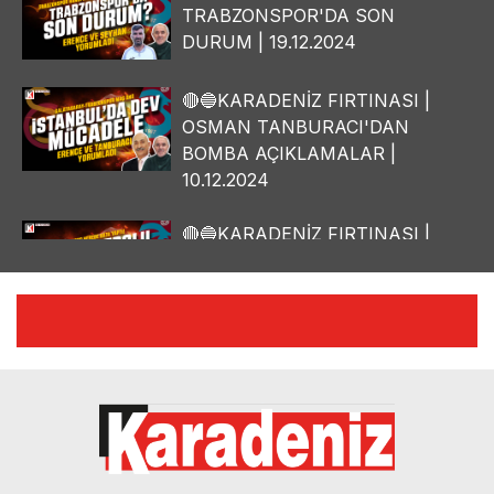
TRABZONSPOR'DA SON
DURUM | 19.12.2024
🔴🔵KARADENİZ FIRTINASI |
OSMAN TANBURACI'DAN
BOMBA AÇIKLAMALAR |
10.12.2024
🔴🔵KARADENİZ FIRTINASI |
YILMAZ VURAL'DAN BOMBA
AÇIKLAMALAR | 06.12.2024
🔴🔵KARADENİZ FIRTINASI |
CELİL HEKİMOĞLU'NDAN
BOMBA AÇIKLAMALAR |
05.12.2024