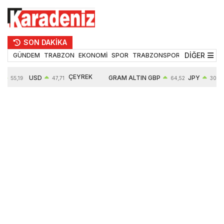
SON DAKİKA
DİĞER
GÜNDEM
TRABZON
EKONOMİ
SPOR
TRABZONSPOR
TEKNOLOJİ
ÇEYREK
USD
GRAM ALTIN
GBP
JPY
55,19
47,71
64,52
30,31
ALTIN
%
0,18%
6660,55
0,27%
0,39%
10903,00
2,59%
2,54%