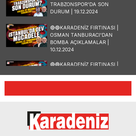
TRABZONSPOR'DA SON
DURUM | 19.12.2024
🔴🔵KARADENİZ FIRTINASI |
OSMAN TANBURACI'DAN
BOMBA AÇIKLAMALAR |
10.12.2024
🔴🔵KARADENİZ FIRTINASI |
YILMAZ VURAL'DAN BOMBA
AÇIKLAMALAR | 06.12.2024
🔴🔵KARADENİZ FIRTINASI |
CELİL HEKİMOĞLU'NDAN
BOMBA AÇIKLAMALAR |
05.12.2024