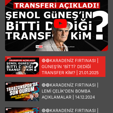
🔴🔵KARADENİZ FIRTINASI |
GÜNEŞ'İN 'BİTTİ' DEDİĞİ
TRANSFER KİM? | 21.01.2025
🔴🔵KARADENİZ FIRTINASI |
LEMİ ÇELİK'DEN BOMBA
AÇIKLAMALAR | 14.12.2024
🔴🔵KARADENİZ FIRTINASI |