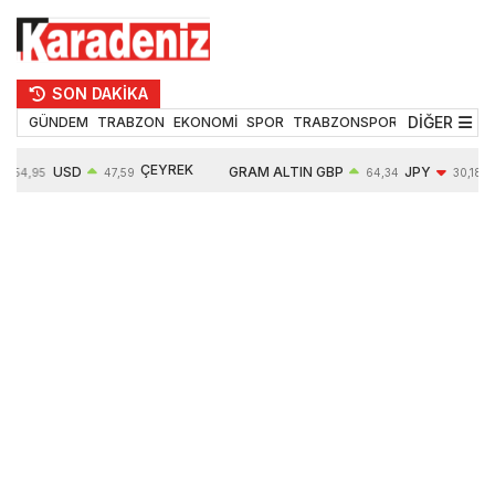
SON DAKİKA
DİĞER
GÜNDEM
TRABZON
EKONOMİ
SPOR
TRABZONSPOR
TEKNOLOJİ
ÇEYREK
USD
GRAM ALTIN
GBP
JPY
54,95
47,59
64,34
30,18
ALTIN
0,05%
6484,95
0,01%
-0,31%
10624,00
-0,17%
0,56%