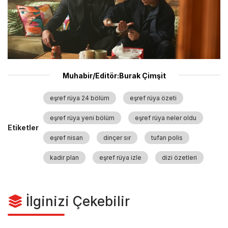
Muhabir/Editör:Burak Çimşit
eşref rüya 24 bölüm
eşref rüya özeti
eşref rüya yeni bölüm
eşref rüya neler oldu
Etiketler
eşref nisan
dinçer sır
tufan polis
kadir plan
eşref rüya izle
dizi özetleri
İlginizi Çekebilir