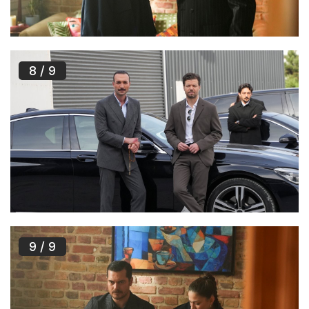
8
/ 9
9
/ 9