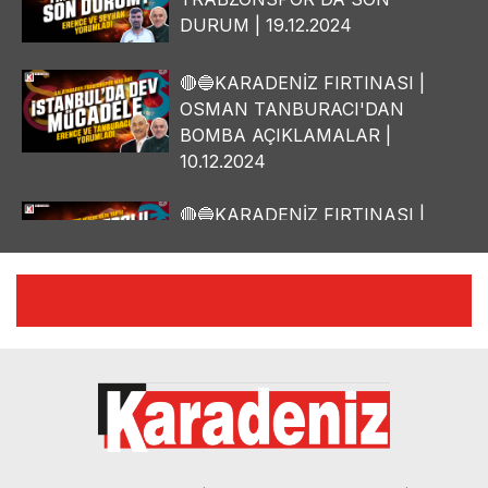
DURUM | 19.12.2024
🔴🔵KARADENİZ FIRTINASI |
OSMAN TANBURACI'DAN
BOMBA AÇIKLAMALAR |
10.12.2024
🔴🔵KARADENİZ FIRTINASI |
YILMAZ VURAL'DAN BOMBA
AÇIKLAMALAR | 06.12.2024
🔴🔵KARADENİZ FIRTINASI |
CELİL HEKİMOĞLU'NDAN
BOMBA AÇIKLAMALAR |
05.12.2024