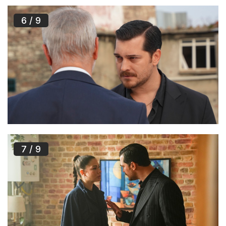
6
/ 9
7
/ 9