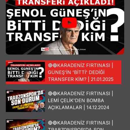
🔴🔵KARADENİZ FIRTINASI |
GÜNEŞ'İN 'BİTTİ' DEDİĞİ
TRANSFER KİM? | 21.01.2025
🔴🔵KARADENİZ FIRTINASI |
LEMİ ÇELİK'DEN BOMBA
AÇIKLAMALAR | 14.12.2024
🔴🔵KARADENİZ FIRTINASI |
TRABZONSPOR'DA SON