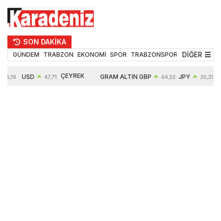
SON DAKİKA
DİĞER
GÜNDEM
TRABZON
EKONOMİ
SPOR
TRABZONSPOR
TEKNOLOJİ
ÇEYREK
USD
GRAM ALTIN
GBP
JPY
5,19
47,71
64,52
30,31
ALTIN
0,18%
6660,55
0,27%
0,39%
10903,00
2,59%
2,54%