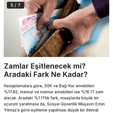
5
/ 7
Zamlar Eşitlenecek mi?
Aradaki Fark Ne Kadar?
Hesaplamalara göre, SSK ve Bağ-Kur emeklileri
%17.82, memur ve memur emeklileri ise %16.71 zam
alacak. Aradaki %1.11’lik fark, maaşlarda büyük bir
uçurum yaratmasa da, Sosyal Güvenlik Müşaviri Emin
Yılmaz’a göre eşitleme yapılması düşük bir ihtimal.