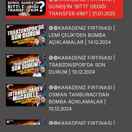
GÜNEŞ'İN 'BİTTİ' DEDİĞİ
TRANSFER KİM? | 21.01.2025
🔴🔵KARADENİZ FIRTINASI |
LEMİ ÇELİK'DEN BOMBA
AÇIKLAMALAR | 14.12.2024
🔴🔵KARADENİZ FIRTINASI |
TRABZONSPOR'DA SON
DURUM | 19.12.2024
🔴🔵KARADENİZ FIRTINASI |
OSMAN TANBURACI'DAN
BOMBA AÇIKLAMALAR |
10.12.2024
🔴🔵KARADENİZ FIRTINASI |
YILMAZ VURAL'DAN BOMBA