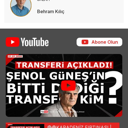
Behram Kılıç
Abone Olun
🔴🔵KARADENİZ FIRTINASI |