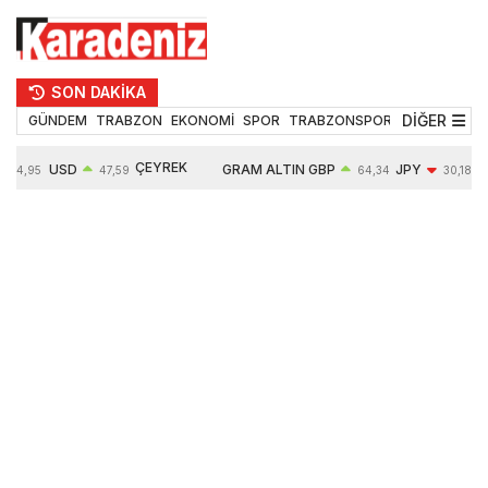
SON DAKİKA
DİĞER
GÜNDEM
TRABZON
EKONOMİ
SPOR
TRABZONSPOR
TEKNOLOJİ
ÇEYREK
USD
GRAM ALTIN
GBP
JPY
54,95
47,59
64,34
30,18
ALTIN
0,05%
6484,95
0,01%
-0,31%
10624,00
-0,17%
0,56%