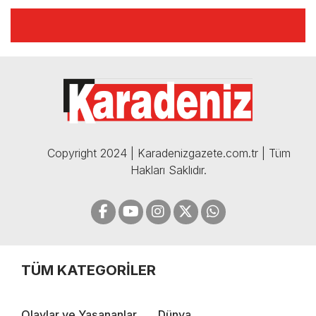
AÇIKLAMALAR | 06.12.2024
🔴🔵KARADENİZ FIRTINASI |
CELİL HEKİMOĞLU'NDAN
BOMBA AÇIKLAMALAR |
05.12.2024
Copyright 2024 | Karadenizgazete.com.tr | Tüm
Hakları Saklıdır.
TÜM KATEGORİLER
Olaylar ve Yaşananlar
Dünya