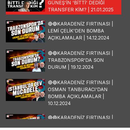
GÜNEŞ'İN 'BİTTİ' DEDİĞİ
TRANSFER KİM? | 21.01.2025
🔴🔵KARADENİZ FIRTINASI |
LEMİ ÇELİK'DEN BOMBA
AÇIKLAMALAR | 14.12.2024
🔴🔵KARADENİZ FIRTINASI |
TRABZONSPOR'DA SON
DURUM | 19.12.2024
🔴🔵KARADENİZ FIRTINASI |
OSMAN TANBURACI'DAN
BOMBA AÇIKLAMALAR |
10.12.2024
🔴🔵KARADENİZ FIRTINASI |
YILMAZ VURAL'DAN BOMBA