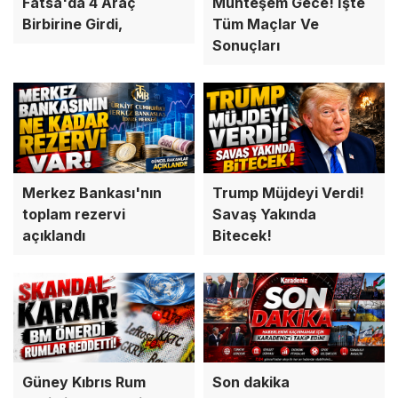
Fatsa'da 4 Araç
Muhteşem Gece! İşte
Birbirine Girdi,
Tüm Maçlar Ve
Sonuçları
Merkez Bankası'nın
Trump Müjdeyi Verdi!
toplam rezervi
Savaş Yakında
açıklandı
Bitecek!
Güney Kıbrıs Rum
Son dakika