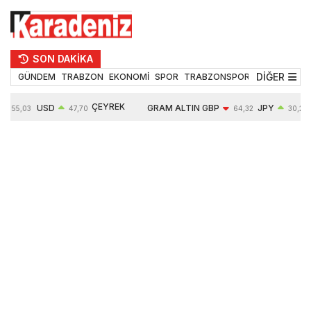
SON DAKİKA
DİĞER
GÜNDEM
TRABZON
EKONOMİ
SPOR
TRABZONSPOR
TEKNOLOJİ
ÇEYREK
USD
GRAM ALTIN
GBP
JPY
55,03
47,70
64,32
30,22
ALTIN
0,17%
6616,46
-0,05%
0,10%
10813,00
1,91%
1,69%