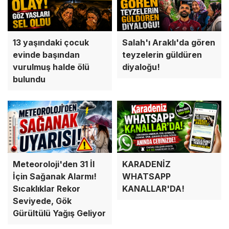
13 yaşındaki çocuk
Salah'ı Araklı'da gören
evinde başından
teyzelerin güldüren
vurulmuş halde ölü
diyaloğu!
bulundu
KARADENİZ
Meteoroloji'den 31 İl
WHATSAPP
İçin Sağanak Alarmı!
KANALLAR'DA!
Sıcaklıklar Rekor
Seviyede, Gök
Gürültülü Yağış Geliyor