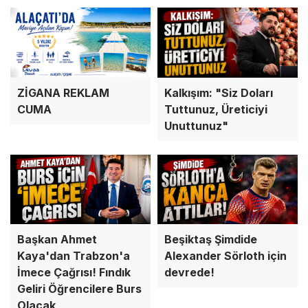
ZİGANA REKLAM
Kalkışım: "Siz Doları
CUMA
Tuttunuz, Üreticiyi
Unuttunuz"
Başkan Ahmet
Beşiktaş Şimdide
Kaya'dan Trabzon'a
Alexander Sörloth için
İmece Çağrısı! Fındık
devrede!
Geliri Öğrencilere Burs
Olacak