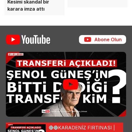
Kesimi skandal bir
karara imza attı
Abone Olun
🔴🔵KARADENİZ FIRTINASI |