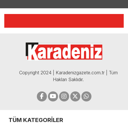
YILMAZ VURAL'DAN BOMBA
AÇIKLAMALAR | 06.12.2024
🔴🔵KARADENİZ FIRTINASI |
CELİL HEKİMOĞLU'NDAN
BOMBA AÇIKLAMALAR |
05.12.2024
Copyright 2024 | Karadenizgazete.com.tr | Tüm
Hakları Saklıdır.
TÜM KATEGORİLER