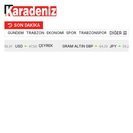
SON DAKİKA
DİĞER
GÜNDEM
TRABZON
EKONOMİ
SPOR
TRABZONSPOR
TEKNOLOJİ
ÇEYREK
USD
GRAM ALTIN
GBP
JPY
55,01
47,56
64,33
30,29
ALTIN
0,08%
6497,85
0,54%
0,45%
10571,00
4,28%
4,27%