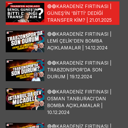
🔴🔵KARADENİZ FIRTINASI |
GÜNEŞ'İN 'BİTTİ' DEDİĞİ
TRANSFER KİM? | 21.01.2025
🔴🔵KARADENİZ FIRTINASI |
LEMİ ÇELİK'DEN BOMBA
AÇIKLAMALAR | 14.12.2024
🔴🔵KARADENİZ FIRTINASI |
TRABZONSPOR'DA SON
DURUM | 19.12.2024
🔴🔵KARADENİZ FIRTINASI |
OSMAN TANBURACI'DAN
BOMBA AÇIKLAMALAR |
10.12.2024
🔴🔵KARADENİZ FIRTINASI |