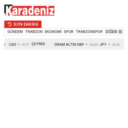
SON DAKİKA
DİĞER
GÜNDEM
TRABZON
EKONOMİ
SPOR
TRABZONSPOR
TEKNOLOJİ
ÇEYREK
USD
GRAM ALTIN
GBP
JPY
EUR
47,71
64,52
30,31
ALTIN
0,18%
6660,55
0,27%
0,39%
0,32%
10903,00
2,59%
2,54%