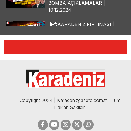
BOMBA AÇIKLAMALAR |
10.12.2024
🔴🔵KARADENİZ FIRTINASI |
YILMAZ VURAL'DAN BOMBA
AÇIKLAMALAR | 06.12.2024
🔴🔵KARADENİZ FIRTINASI |
CELİL HEKİMOĞLU'NDAN
BOMBA AÇIKLAMALAR |
05.12.2024
Copyright 2024 | Karadenizgazete.com.tr | Tüm
Hakları Saklıdır.