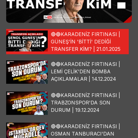
🔴🔵KARADENİZ FIRTINASI |
GÜNEŞ'İN 'BİTTİ' DEDİĞİ
TRANSFER KİM? | 21.01.2025
🔴🔵KARADENİZ FIRTINASI |
LEMİ ÇELİK'DEN BOMBA
AÇIKLAMALAR | 14.12.2024
🔴🔵KARADENİZ FIRTINASI |
TRABZONSPOR'DA SON
DURUM | 19.12.2024
🔴🔵KARADENİZ FIRTINASI |
OSMAN TANBURACI'DAN