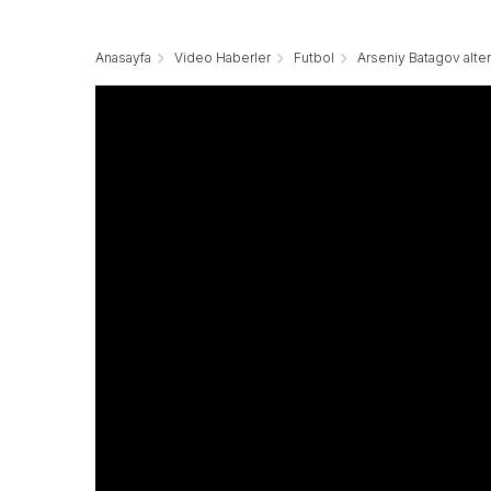
Anasayfa
Video Haberler
Futbol
Arseniy Batagov altern