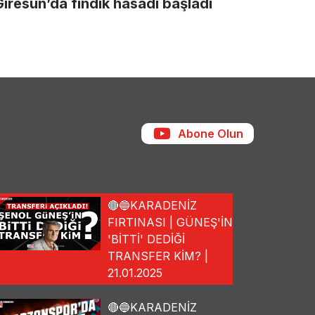
Giresun’da fındık hasadı başladı
Abone Olun
🔴🔵KARADENİZ
FIRTINASI | GÜNEŞ'İN
'BİTTİ' DEDİĞİ
TRANSFER KİM? |
21.01.2025
🔴🔵KARADENİZ