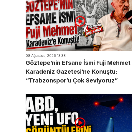
08 Ağustos, 2026 13:38
Göztepe’nin Efsane İsmi Fuji Mehmet
Karadeniz Gazetesi’ne Konuştu:
“Trabzonspor’u Çok Seviyoruz”