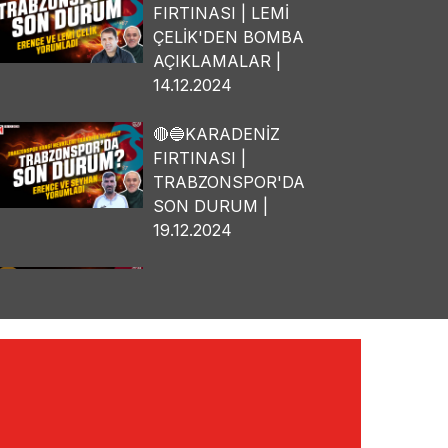
FIRTINASI | LEMİ
ÇELİK'DEN BOMBA
AÇIKLAMALAR |
14.12.2024
🔴🔵KARADENİZ
FIRTINASI |
TRABZONSPOR'DA
SON DURUM |
19.12.2024
🔴🔵KARADENİZ
FIRTINASI | OSMAN
TANBURACI'DAN
BOMBA
AÇIKLAMALAR |
10.12.2024