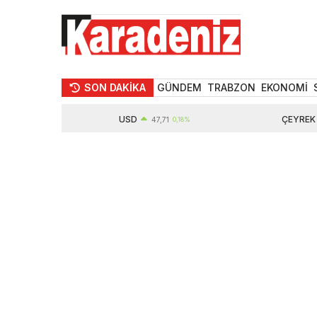
SON DAKİKA
GÜNDEM
TRABZON
EKONOMİ
USD
ÇEYREK ALTIN
%
47,71
0,18%