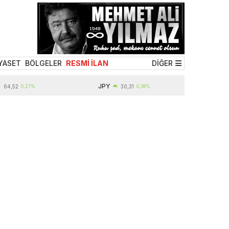
YASET
BÖLGELER
RESMİ İLAN
DİĞER
JPY
0,27%
30,31
0,39%