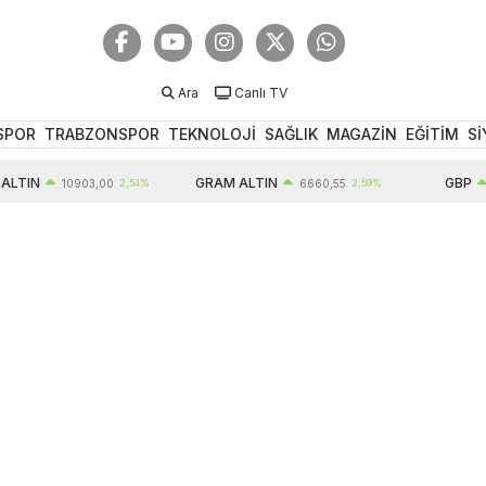
Ara
Canlı TV
SPOR
TRABZONSPOR
TEKNOLOJİ
SAĞLIK
MAGAZİN
EĞİTİM
Sİ
GRAM ALTIN
GBP
10903,00
2,54%
6660,55
2,59%
64,52