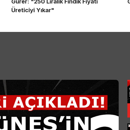
Gürer: "250 Liralık Fındık Fiyatı
Üreticiyi Yıkar"