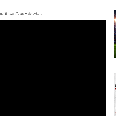
atifi hazır! Taras Mykhavko...