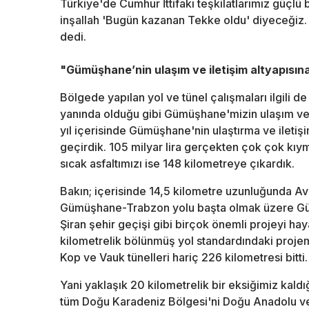
Türkiye'de Cumhur İttifakı teşkilatlarımız güçlü 
inşallah 'Bugün kazanan Tekke oldu' diyeceğiz.
dedi.
"Gümüşhane’nin ulaşım ve iletişim altyapısına 
Bölgede yapılan yol ve tünel çalışmaları ilgili d
yanında olduğu gibi Gümüşhane'mizin ulaşım ve 
yıl içerisinde Gümüşhane'nin ulaştırma ve iletişim
geçirdik. 105 milyar lira gerçekten çok çok kıy
sıcak asfaltımızı ise 148 kilometreye çıkardık.
Bakın; içerisinde 14,5 kilometre uzunluğunda Avr
Gümüşhane-Trabzon yolu başta olmak üzere G
Şiran şehir geçişi gibi birçok önemli projeyi h
kilometrelik bölünmüş yol standardındaki proje
Kop ve Vauk tünelleri hariç 226 kilometresi bitti.
Yani yaklaşık 20 kilometrelik bir eksiğimiz kald
tüm Doğu Karadeniz Bölgesi'ni Doğu Anadolu ve 