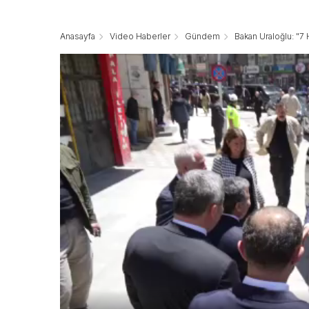
Anasayfa
Video Haberler
Gündem
Bakan Uraloğlu: "7