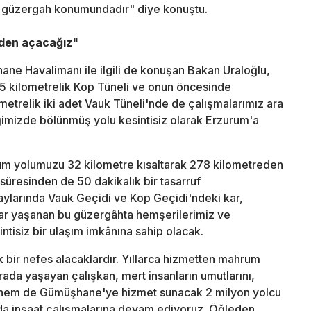
ir güzergah konumundadır" diye konuştu.
eden açacağız"
ne Havalimanı ile ilgili de konuşan Bakan Uraloğlu,
6,5 kilometrelik Kop Tüneli ve onun öncesinde
etrelik iki adet Vauk Tüneli'nde de çalışmalarımız ara
ğimizde bölünmüş yolu kesintisiz olarak Erzurum'a
um yolumuzu 32 kilometre kısaltarak 278 kilometreden
üresinden de 50 dakikalık bir tasarruf
 aylarında Vauk Geçidi ve Kop Geçidi'ndeki kar,
lar yaşanan bu güzergâhta hemşerilerimiz ve
ntisiz bir ulaşım imkânına sahip olacak.
ük bir nefes alacaklardır. Yıllarca hizmetten mahrum
rada yaşayan çalışkan, mert insanların umutlarını,
'a hem de Gümüşhane'ye hizmet sunacak 2 milyon yolcu
a inşaat çalışmalarına devam ediyoruz. Öğleden