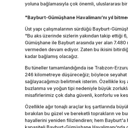
yoluna bağlamasıyla çok önemli, uluslararası b
"Bayburt-Gümüşhane Havalimanı’nı yıl bitm
Üst yapı çalışmalarının sürdüğü Bayburt-Gümüşha
"Bu aks üzerinde sizlerin yakından takip ettiği 
Gümüşhane ile Bayburt arasında yer alan 7.480 m
vermeden devam ediyor. Zaten bu ikisini bitirdi
kadar bağlamış olacağız.
Bu tüneller tamamlandığında ise Trabzon-Erzur
246 kilometreye düşüreceğiz; böylece seyahat s
sağlayacağımızı belirtmek isterim. Özellikle kış
buzlanma ve yoğun tipi nedeniyle büyük zorluk
misafirlerimiz çok daha güvenli, konforlu ve kesi
Özellikle ağır tonajlı araçlar kış şartlarında büy
bırakılan bu güzel ve bereketli toprakların ve bu
hayallerini yeniden filizlendiren; hem Bayburt
kapasiteli Bayburt-Gümüşhane Havalimanı'nda d