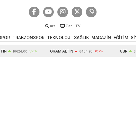
Ara
Canlı TV
SPOR
TRABZONSPOR
TEKNOLOJİ
SAĞLIK
MAGAZİN
EĞİTİM
Sİ
GRAM ALTIN
GBP
10624,00
0,56%
6484,95
-0,17%
64,34
0,0