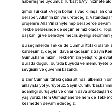
haberleşme uydumuz Türksat 6A'yı hizmete aldık 
Şimdi Türksat 7A için kolları sıvadık; inşallah onu
beraber, Allah'ın izniyle üreteceğiz. Vatandaşlar
projelere Allah'ın izniyle hep beraberce devam
Tekke beldesinde de seçimlerimiz olacak. Topl
başkanlığı ve belediye meclis üyeliği seçimleri 
Bu seçimlerde Tekke'de Cumhur İttifakı olarak 
kardeşimiz, değerli dava arkadaşımız Sayın Kema
Gümüşhane'mizin, Tekke'mizin yetiştirdiği evlatl
Burada doğdu, burada büyüdü ve memuriyete başl
sevgisini ve güvenini kazandı.
Bizler Cumhur İttifakı çatısı altında, ülkemizin bi
anlayışla yol yürüyoruz. Sayın Cumhurbaşkanımız
adamlığı duruşuyla ve onların dava arkadaşları 
yaşıyoruz. Hem Gümüşhane'de hem de Tekke'de
kesmeden devam edeceğiz.