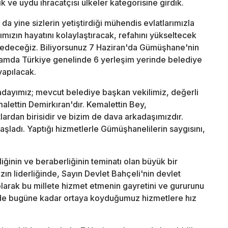
ve uydu ihracatçısı ülkeler kategorisine girdik.
 da yine sizlerin yetiştirdiği mühendis evlatlarımızla
ımızın hayatını kolaylaştıracak, refahını yükseltecek
 edeceğiz. Biliyorsunuz 7 Haziran'da Gümüşhane'nin
amda Türkiye genelinde 6 yerleşim yerinde belediye
yapılacak.
adayımız; mevcut belediye başkan vekilimiz, değerli
lettin Demirkıran'dır. Kemalettin Bey,
ardan birisidir ve bizim de dava arkadaşımızdır.
adı. Yaptığı hizmetlerle Gümüşhanelilerin saygısını,
rliğinin ve beraberliğinin teminatı olan büyük bir
ın liderliğinde, Sayın Devlet Bahçeli'nin devlet
olarak bu millete hizmet etmenin gayretini ve gururunu
 bugüne kadar ortaya koyduğumuz hizmetlere hız