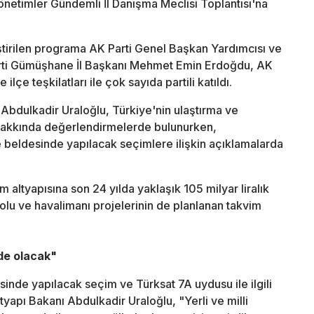
netimler Gündemli İl Danışma Meclisi Toplantısı'na
tirilen programa AK Parti Genel Başkan Yardımcısı ve
arti Gümüşhane İl Başkanı Mehmet Emin Erdoğdu, AK
ilçe teşkilatları ile çok sayıda partili katıldı.
Abdulkadir Uraloğlu, Türkiye'nin ulaştırma ve
 hakkında değerlendirmelerde bulunurken,
eldesinde yapılacak seçimlere ilişkin açıklamalarda
 altyapısına son 24 yılda yaklaşık 105 milyar liralık
olu ve havalimanı projelerinin de planlanan takvim
de olacak"
nde yapılacak seçim ve Türksat 7A uydusu ile ilgili
yapı Bakanı Abdulkadir Uraloğlu, "Yerli ve milli