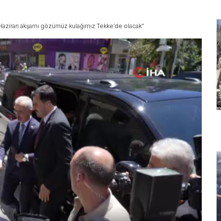
 Haziran akşamı gözümüz kulağımız Tekke’de olacak"