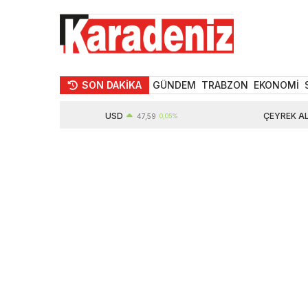
SON DAKİKA
GÜNDEM
TRABZON
EKONOMİ
USD
ÇEYREK ALTIN
47,59
0,05%