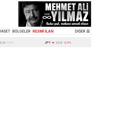
YASET
BÖLGELER
RESMİ İLAN
DİĞER
JPY
1%
30,18
-0,31%