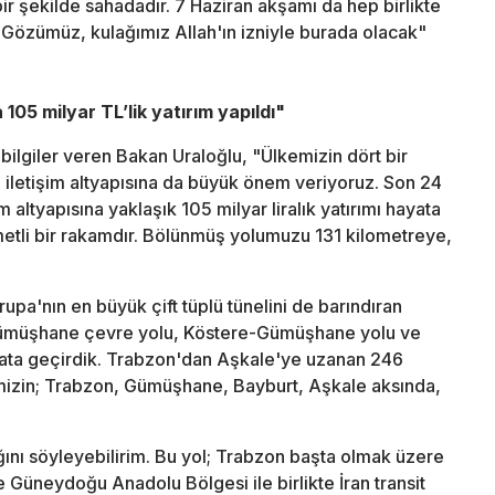
bir şekilde sahadadır. 7 Haziran akşamı da hep birlikte
 Gözümüz, kulağımız Allah'ın izniyle burada olacak"
105 milyar TL’lik yatırım yapıldı"
e bilgiler veren Bakan Uraloğlu, "Ülkemizin dört bir
iletişim altyapısına da büyük önem veriyoruz. Son 24
 altyapısına yaklaşık 105 milyar liralık yatırımı hayata
metli bir rakamdır. Bölünmüş yolumuzu 131 kilometreye,
upa'nın en büyük çift tüplü tünelini de barındıran
ümüşhane çevre yolu, Köstere-Gümüşhane yolu ve
ayata geçirdik. Trabzon'dan Aşkale'ye uzanan 246
mizin; Trabzon, Gümüşhane, Bayburt, Aşkale aksında,
ığını söyleyebilirim. Bu yol; Trabzon başta olmak üzere
Güneydoğu Anadolu Bölgesi ile birlikte İran transit