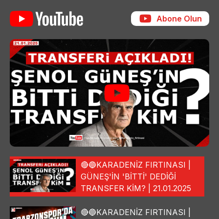
Abone Olun
🔴🔵KARADENİZ FIRTINASI |
GÜNEŞ'İN 'BİTTİ' DEDİĞİ
TRANSFER KİM? | 21.01.2025
🔴🔵KARADENİZ FIRTINASI |