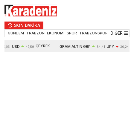
SON DAKİKA
DİĞER
GÜNDEM
TRABZON
EKONOMİ
SPOR
TRABZONSPOR
TEKNOLOJİ
ÇEYREK
USD
GRAM ALTIN
GBP
JPY
5,03
47,59
64,41
30,24
ALTIN
0,06%
6527,14
0,12%
-0,10%
10681,00
0,48%
1,10%