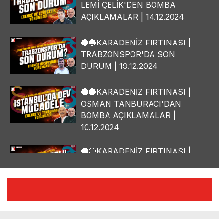
LEMİ ÇELİK'DEN BOMBA
AÇIKLAMALAR | 14.12.2024
🔴🔵KARADENİZ FIRTINASI |
TRABZONSPOR'DA SON
DURUM | 19.12.2024
🔴🔵KARADENİZ FIRTINASI |
OSMAN TANBURACI'DAN
BOMBA AÇIKLAMALAR |
10.12.2024
🔴🔵KARADENİZ FIRTINASI |
YILMAZ VURAL'DAN BOMBA
AÇIKLAMALAR | 06.12.2024
🔴🔵KARADENİZ FIRTINASI |
CELİL HEKİMOĞLU'NDAN