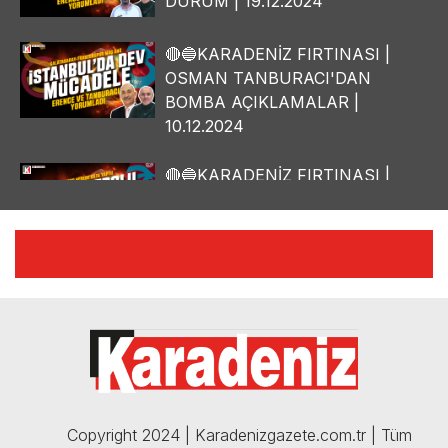
DURUM | 19.12.2024
🔴🔵KARADENİZ FIRTINASI |
OSMAN TANBURACI'DAN
BOMBA AÇIKLAMALAR |
10.12.2024
🔴🔵KARADENİZ FIRTINASI |
YILMAZ VURAL'DAN BOMBA
AÇIKLAMALAR | 06.12.2024
🔴🔵KARADENİZ FIRTINASI |
CELİL HEKİMOĞLU'NDAN
BOMBA AÇIKLAMALAR |
05.12.2024
Copyright 2024 | Karadenizgazete.com.tr | Tüm