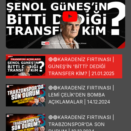
🔴🔵KARADENİZ FIRTINASI |
GÜNEŞ'İN 'BİTTİ' DEDİĞİ
TRANSFER KİM? | 21.01.2025
🔴🔵KARADENİZ FIRTINASI |
LEMİ ÇELİK'DEN BOMBA
AÇIKLAMALAR | 14.12.2024
🔴🔵KARADENİZ FIRTINASI |
TRABZONSPOR'DA SON