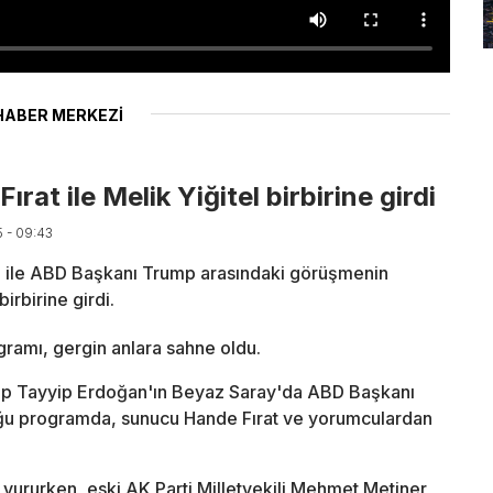
HABER MERKEZİ
at ile Melik Yiğitel birbirine girdi
5 - 09:43
 ile ABD Başkanı Trump arasındaki görüşmenin
irbirine girdi.
amı, gergin anlara sahne oldu.
p Tayyip Erdoğan'ın Beyaz Saray'da ABD Başkanı
ğu programda, sunucu Hande Fırat ve yorumculardan
ı vururken, eski AK Parti Milletvekili Mehmet Metiner