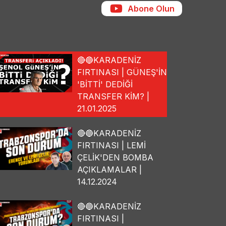
Abone Olun
🔴🔵KARADENİZ
FIRTINASI | GÜNEŞ'İN
'BİTTİ' DEDİĞİ
TRANSFER KİM? |
21.01.2025
🔴🔵KARADENİZ
FIRTINASI | LEMİ
ÇELİK'DEN BOMBA
AÇIKLAMALAR |
14.12.2024
🔴🔵KARADENİZ
FIRTINASI |