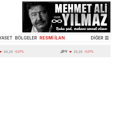
YASET
BÖLGELER
RESMİ İLAN
DİĞER
JPY
9
-0,07%
30,26
-0,07%