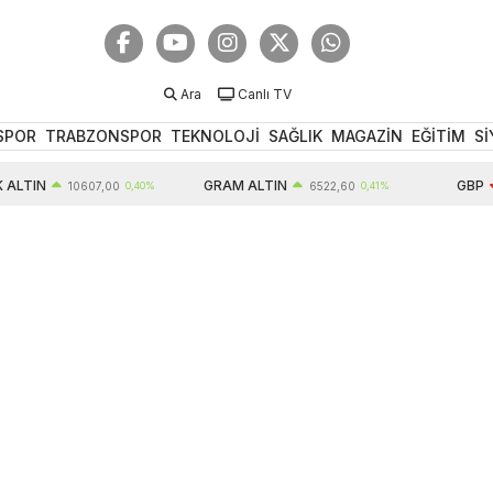
Ara
Canlı TV
SPOR
TRABZONSPOR
TEKNOLOJİ
SAĞLIK
MAGAZİN
EĞİTİM
Sİ
N
GRAM ALTIN
GBP
10607,00
0,40%
6522,60
0,41%
64,2