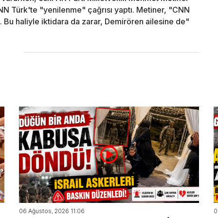
N Türk'te "yenilenme" çağrısı yaptı. Metiner, "CNN
. Bu haliyle iktidara da zarar, Demirören ailesine de"
06 Ağustos, 2026 11:06
0