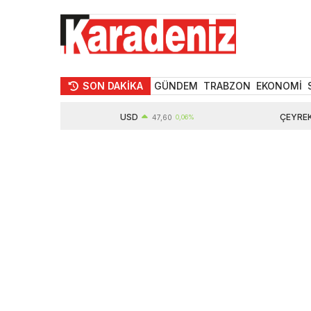
SON DAKİKA
GÜNDEM
TRABZON
EKONOMİ
USD
ÇEYREK ALTI
1%
47,60
0,06%