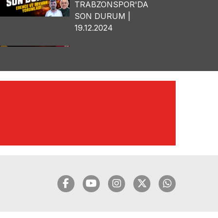
TRABZONSPOR'DA
SON DURUM |
19.12.2024
🔴🔵KARADENİZ
FIRTINASI | OSMAN
TANBURACI'DAN
BOMBA
AÇIKLAMALAR |
10.12.2024
🔴🔵KARADENİZ
FIRTINASI | YILMAZ
VURAL'DAN BOMBA
AÇIKLAMALAR |
06.12.2024
🔴🔵KARADENİZ
FIRTINASI | CELİL