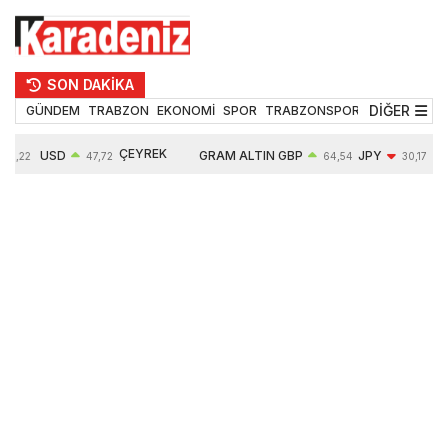
SON DAKİKA
DİĞER
GÜNDEM
TRABZON
EKONOMİ
SPOR
TRABZONSPOR
TEKNOLOJİ
ÇEYREK
USD
GRAM ALTIN
GBP
JPY
5,22
47,72
64,54
30,17
ALTIN
0,02%
6682,87
0,03%
-0,44%
10925,00
0,34%
2,75%