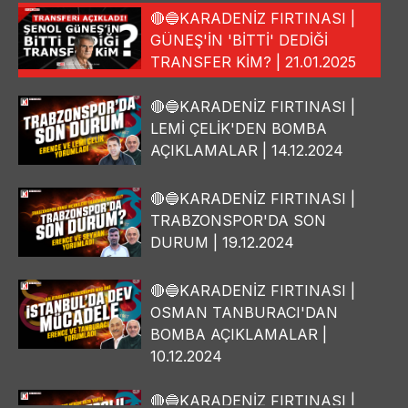
🔴🔵KARADENİZ FIRTINASI |
GÜNEŞ'İN 'BİTTİ' DEDİĞİ
TRANSFER KİM? | 21.01.2025
🔴🔵KARADENİZ FIRTINASI |
LEMİ ÇELİK'DEN BOMBA
AÇIKLAMALAR | 14.12.2024
🔴🔵KARADENİZ FIRTINASI |
TRABZONSPOR'DA SON
DURUM | 19.12.2024
🔴🔵KARADENİZ FIRTINASI |
OSMAN TANBURACI'DAN
BOMBA AÇIKLAMALAR |
10.12.2024
🔴🔵KARADENİZ FIRTINASI |