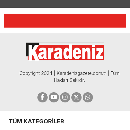
YILMAZ VURAL'DAN BOMBA
AÇIKLAMALAR | 06.12.2024
🔴🔵KARADENİZ FIRTINASI |
CELİL HEKİMOĞLU'NDAN
BOMBA AÇIKLAMALAR |
05.12.2024
Copyright 2024 | Karadenizgazete.com.tr | Tüm
Hakları Saklıdır.
TÜM KATEGORİLER