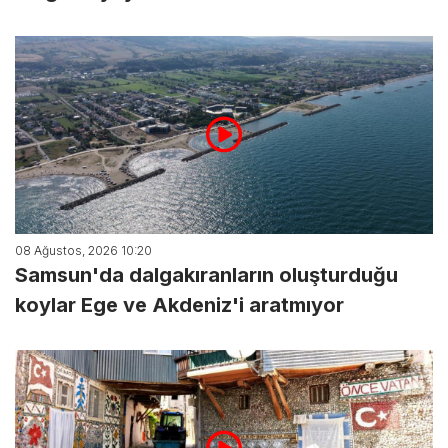
08 Ağustos, 2026 10:20
Samsun'da dalgakıranların oluşturduğu
koylar Ege ve Akdeniz'i aratmıyor