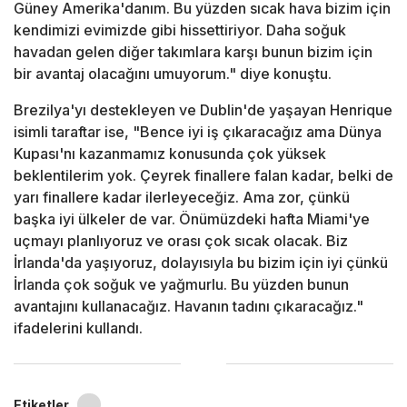
Güney Amerika'danım. Bu yüzden sıcak hava bizim için
kendimizi evimizde gibi hissettiriyor. Daha soğuk
havadan gelen diğer takımlara karşı bunun bizim için
bir avantaj olacağını umuyorum." diye konuştu.
Brezilya'yı destekleyen ve Dublin'de yaşayan Henrique
isimli taraftar ise, "Bence iyi iş çıkaracağız ama Dünya
Kupası'nı kazanmamız konusunda çok yüksek
beklentilerim yok. Çeyrek finallere falan kadar, belki de
yarı finallere kadar ilerleyeceğiz. Ama zor, çünkü
başka iyi ülkeler de var. Önümüzdeki hafta Miami'ye
uçmayı planlıyoruz ve orası çok sıcak olacak. Biz
İrlanda'da yaşıyoruz, dolayısıyla bu bizim için iyi çünkü
İrlanda çok soğuk ve yağmurlu. Bu yüzden bunun
avantajını kullanacağız. Havanın tadını çıkaracağız."
ifadelerini kullandı.
Etiketler