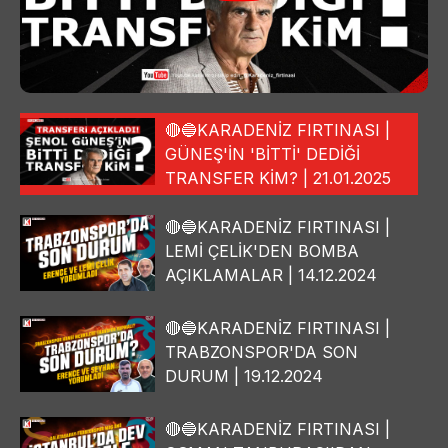
🔴🔵KARADENİZ FIRTINASI |
GÜNEŞ'İN 'BİTTİ' DEDİĞİ
TRANSFER KİM? | 21.01.2025
🔴🔵KARADENİZ FIRTINASI |
LEMİ ÇELİK'DEN BOMBA
AÇIKLAMALAR | 14.12.2024
🔴🔵KARADENİZ FIRTINASI |
TRABZONSPOR'DA SON
DURUM | 19.12.2024
🔴🔵KARADENİZ FIRTINASI |