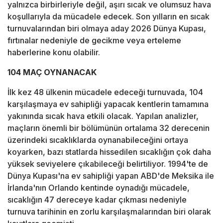
yalnızca birbirleriyle değil, aşırı sıcak ve olumsuz hava
koşullarıyla da mücadele edecek. Son yılların en sıcak
turnuvalarından biri olmaya aday 2026 Dünya Kupası,
fırtınalar nedeniyle de gecikme veya erteleme
haberlerine konu olabilir.
104 MAÇ OYNANACAK
İlk kez 48 ülkenin mücadele edeceği turnuvada, 104
karşılaşmaya ev sahipliği yapacak kentlerin tamamına
yakınında sıcak hava etkili olacak. Yapılan analizler,
maçların önemli bir bölümünün ortalama 32 derecenin
üzerindeki sıcaklıklarda oynanabileceğini ortaya
koyarken, bazı statlarda hissedilen sıcaklığın çok daha
yüksek seviyelere çıkabileceği belirtiliyor. 1994'te de
Dünya Kupası'na ev sahipliği yapan ABD'de Meksika ile
İrlanda'nın Orlando kentinde oynadığı mücadele,
sıcaklığın 47 dereceye kadar çıkması nedeniyle
turnuva tarihinin en zorlu karşılaşmalarından biri olarak