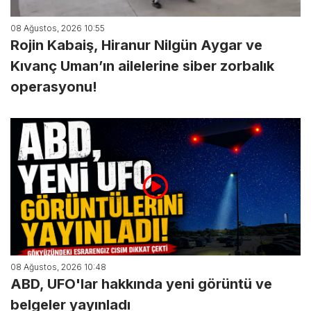
08 Ağustos, 2026 10:55
Rojin Kabaiş, Hiranur Nilgün Aygar ve
Kıvanç Uman’ın ailelerine siber zorbalık
operasyonu!
08 Ağustos, 2026 10:48
ABD, UFO'lar hakkında yeni görüntü ve
belgeler yayınladı