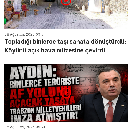
08 Ağustos, 2026 09:51
Topladığı binlerce taşı sanata dönüştürdü:
Köyünü açık hava müzesine çevirdi
08 Ağustos, 2026 09:41