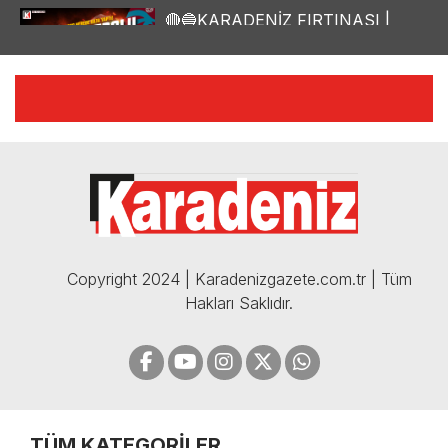
🔴🔵KARADENİZ FIRTINASI |
YILMAZ VURAL'DAN BOMBA
AÇIKLAMALAR | 06.12.2024
🔴🔵KARADENİZ FIRTINASI |
CELİL HEKİMOĞLU'NDAN
BOMBA AÇIKLAMALAR |
05.12.2024
Copyright 2024 | Karadenizgazete.com.tr | Tüm
Hakları Saklıdır.
TÜM KATEGORİLER