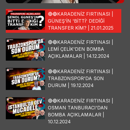
🔴🔵KARADENİZ FIRTINASI |
GÜNEŞ'İN 'BİTTİ' DEDİĞİ
TRANSFER KİM? | 21.01.2025
🔴🔵KARADENİZ FIRTINASI |
LEMİ ÇELİK'DEN BOMBA
AÇIKLAMALAR | 14.12.2024
🔴🔵KARADENİZ FIRTINASI |
TRABZONSPOR'DA SON
DURUM | 19.12.2024
🔴🔵KARADENİZ FIRTINASI |
OSMAN TANBURACI'DAN
BOMBA AÇIKLAMALAR |
10.12.2024