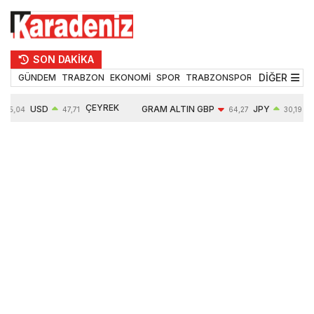
SON DAKİKA
DİĞER
GÜNDEM
TRABZON
EKONOMİ
SPOR
TRABZONSPOR
TEKNOLOJİ
ÇEYREK
USD
GRAM ALTIN
GBP
JPY
55,04
47,71
64,27
30,19
ALTIN
0,17%
6603,20
-0,12%
0,00%
10764,00
1,70%
1,23%