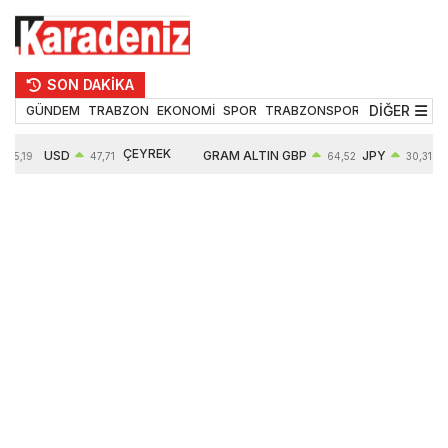
SON DAKİKA
DİĞER
GÜNDEM
TRABZON
EKONOMİ
SPOR
TRABZONSPOR
TEKNOLOJİ
ÇEYREK
USD
GRAM ALTIN
GBP
JPY
55,19
47,71
64,52
30,31
ALTIN
0,18%
6660,55
0,27%
0,39%
10903,00
2,59%
2,54%