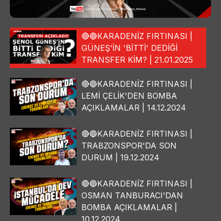
🔴🔵KARADENİZ FIRTINASI |
GÜNEŞ'İN 'BİTTİ' DEDİĞİ
TRANSFER KİM? | 21.01.2025
🔴🔵KARADENİZ FIRTINASI |
LEMİ ÇELİK'DEN BOMBA
AÇIKLAMALAR | 14.12.2024
🔴🔵KARADENİZ FIRTINASI |
TRABZONSPOR'DA SON
DURUM | 19.12.2024
🔴🔵KARADENİZ FIRTINASI |
OSMAN TANBURACI'DAN
BOMBA AÇIKLAMALAR |
10.12.2024