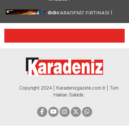
🔴🔵KARADENİZ FIRTINASI |
YILMAZ VURAL'DAN BOMBA
AÇIKLAMALAR | 06.12.2024
🔴🔵KARADENİZ FIRTINASI |
CELİL HEKİMOĞLU'NDAN
BOMBA AÇIKLAMALAR |
05.12.2024
Copyright 2024 | Karadenizgazete.com.tr | Tüm
Hakları Saklıdır.