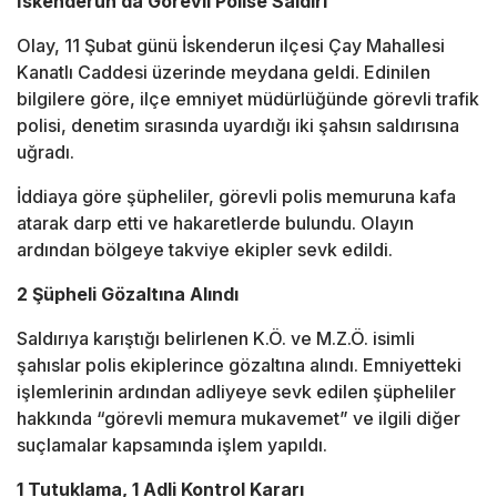
İskenderun’da Görevli Polise Saldırı
Olay, 11 Şubat günü
İskenderun
ilçesi Çay Mahallesi
Kanatlı Caddesi üzerinde meydana geldi. Edinilen
bilgilere göre, ilçe emniyet müdürlüğünde görevli trafik
polisi, denetim sırasında uyardığı iki şahsın saldırısına
uğradı.
İddiaya göre şüpheliler, görevli polis memuruna kafa
atarak darp etti ve hakaretlerde bulundu. Olayın
ardından bölgeye takviye ekipler sevk edildi.
2 Şüpheli Gözaltına Alındı
Saldırıya karıştığı belirlenen K.Ö. ve M.Z.Ö. isimli
şahıslar polis ekiplerince gözaltına alındı. Emniyetteki
işlemlerinin ardından adliyeye sevk edilen şüpheliler
hakkında “görevli memura mukavemet” ve ilgili diğer
suçlamalar kapsamında işlem yapıldı.
1 Tutuklama, 1 Adli Kontrol Kararı