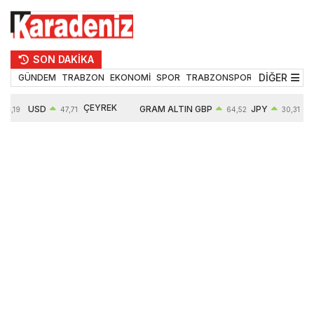
SON DAKİKA
DİĞER
GÜNDEM
TRABZON
EKONOMİ
SPOR
TRABZONSPOR
TEKNOLOJİ
ÇEYREK
USD
GRAM ALTIN
GBP
JPY
5,19
47,71
64,52
30,31
ALTIN
0,18%
6660,55
0,27%
0,39%
10903,00
2,59%
2,54%