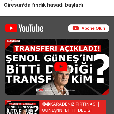
Giresun’da fındık hasadı başladı
Abone Olun
🔴🔵KARADENİZ FIRTINASI |
GÜNEŞ'İN 'BİTTİ' DEDİĞİ