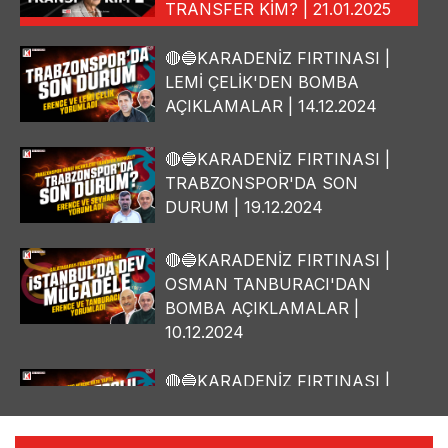
TRANSFER KİM? | 21.01.2025
🔴🔵KARADENİZ FIRTINASI |
LEMİ ÇELİK'DEN BOMBA
AÇIKLAMALAR | 14.12.2024
🔴🔵KARADENİZ FIRTINASI |
TRABZONSPOR'DA SON
DURUM | 19.12.2024
🔴🔵KARADENİZ FIRTINASI |
OSMAN TANBURACI'DAN
BOMBA AÇIKLAMALAR |
10.12.2024
🔴🔵KARADENİZ FIRTINASI |
YILMAZ VURAL'DAN BOMBA
AÇIKLAMALAR | 06.12.2024