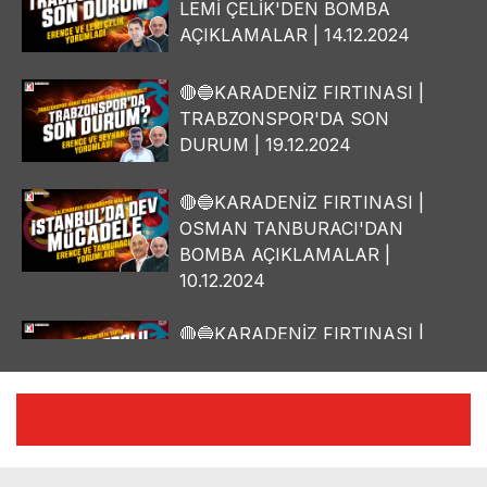
LEMİ ÇELİK'DEN BOMBA
AÇIKLAMALAR | 14.12.2024
🔴🔵KARADENİZ FIRTINASI |
TRABZONSPOR'DA SON
DURUM | 19.12.2024
🔴🔵KARADENİZ FIRTINASI |
OSMAN TANBURACI'DAN
BOMBA AÇIKLAMALAR |
10.12.2024
🔴🔵KARADENİZ FIRTINASI |
YILMAZ VURAL'DAN BOMBA
AÇIKLAMALAR | 06.12.2024
🔴🔵KARADENİZ FIRTINASI |
CELİL HEKİMOĞLU'NDAN