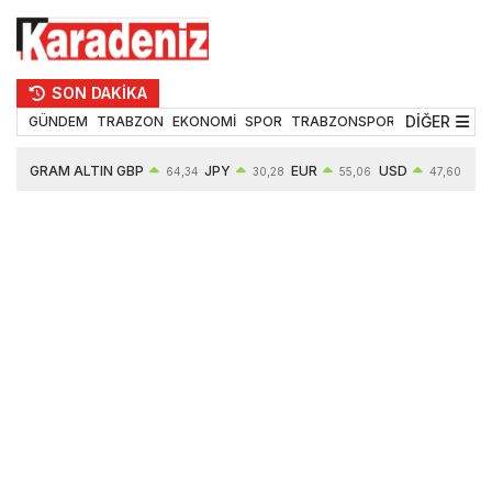
SON DAKİKA
DİĞER
GÜNDEM
TRABZON
EKONOMİ
SPOR
TRABZONSPOR
TEKNOLOJİ
ÇEY
GRAM ALTIN
GBP
JPY
EUR
USD
64,34
30,28
55,06
47,60
ALTI
6529,54
0,01%
0,01%
0,09%
0,06%
10
0,51%
1,01%