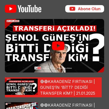
Abone Olun
🔴🔵KARADENİZ FIRTINASI |
GÜNEŞ'İN 'BİTTİ' DEDİĞİ
TRANSFER KİM? | 21.01.2025
🔴🔵KARADENİZ FIRTINASI |