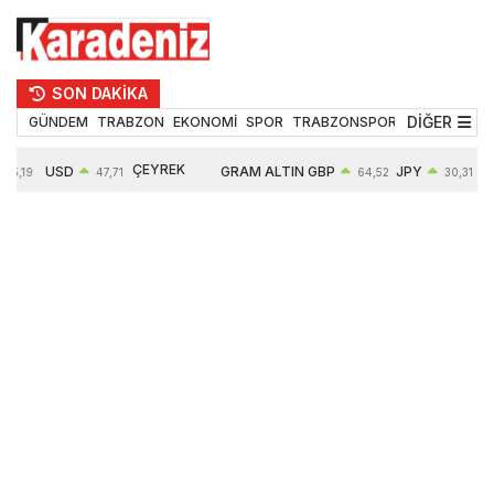
SON DAKİKA
DİĞER
GÜNDEM
TRABZON
EKONOMİ
SPOR
TRABZONSPOR
TEKNOLOJİ
ÇEYREK
USD
GRAM ALTIN
GBP
JPY
5,19
47,71
64,52
30,31
ALTIN
0,18%
6660,55
0,27%
0,39%
10903,00
2,59%
2,54%