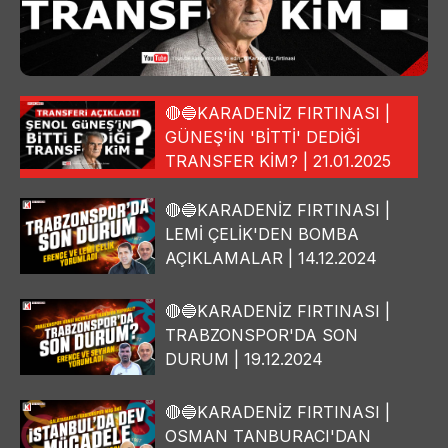
🔴🔵KARADENİZ FIRTINASI |
GÜNEŞ'İN 'BİTTİ' DEDİĞİ
TRANSFER KİM? | 21.01.2025
🔴🔵KARADENİZ FIRTINASI |
LEMİ ÇELİK'DEN BOMBA
AÇIKLAMALAR | 14.12.2024
🔴🔵KARADENİZ FIRTINASI |
TRABZONSPOR'DA SON
DURUM | 19.12.2024
🔴🔵KARADENİZ FIRTINASI |
OSMAN TANBURACI'DAN