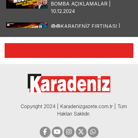
BOMBA AÇIKLAMALAR |
10.12.2024
🔴🔵KARADENİZ FIRTINASI |
YILMAZ VURAL'DAN BOMBA
AÇIKLAMALAR | 06.12.2024
🔴🔵KARADENİZ FIRTINASI |
CELİL HEKİMOĞLU'NDAN
BOMBA AÇIKLAMALAR |
05.12.2024
Copyright 2024 | Karadenizgazete.com.tr | Tüm
Hakları Saklıdır.