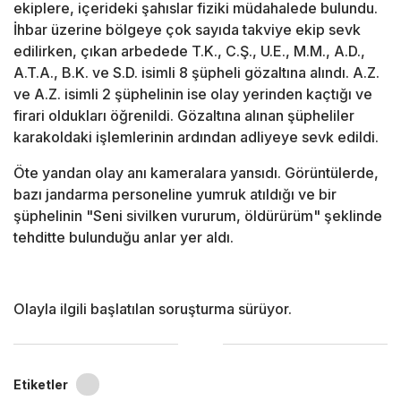
ekiplere, içerideki şahıslar fiziki müdahalede bulundu.
İhbar üzerine bölgeye çok sayıda takviye ekip sevk
edilirken, çıkan arbedede T.K., C.Ş., U.E., M.M., A.D.,
A.T.A., B.K. ve S.D. isimli 8 şüpheli gözaltına alındı. A.Z.
ve A.Z. isimli 2 şüphelinin ise olay yerinden kaçtığı ve
firari oldukları öğrenildi. Gözaltına alınan şüpheliler
karakoldaki işlemlerinin ardından adliyeye sevk edildi.
Öte yandan olay anı kameralara yansıdı. Görüntülerde,
bazı jandarma personeline yumruk atıldığı ve bir
şüphelinin "Seni sivilken vururum, öldürürüm" şeklinde
tehditte bulunduğu anlar yer aldı.
Olayla ilgili başlatılan soruşturma sürüyor.
Etiketler