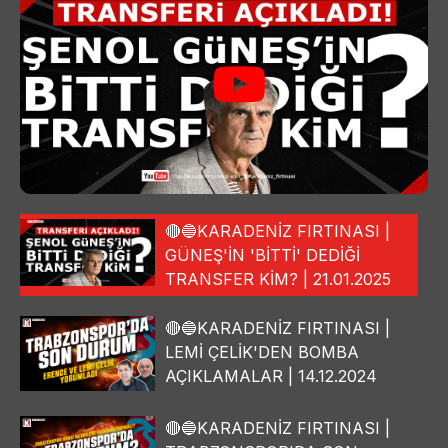
🔴🔵KARADENİZ FIRTINASI |
GÜNEŞ'İN 'BİTTİ' DEDİĞİ
TRANSFER KİM? | 21.01.2025
🔴🔵KARADENİZ FIRTINASI |
LEMİ ÇELİK'DEN BOMBA
AÇIKLAMALAR | 14.12.2024
🔴🔵KARADENİZ FIRTINASI |