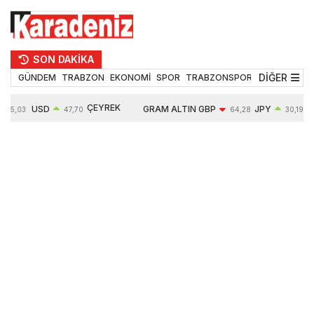
SON DAKİKA
DİĞER
GÜNDEM
TRABZON
EKONOMİ
SPOR
TRABZONSPOR
TEKNOLOJİ
ÇEYREK
USD
GRAM ALTIN
GBP
JPY
55,03
47,70
64,28
30,19
ALTIN
0,17%
6604,03
-0,11%
0,00%
10766,00
1,72%
1,25%