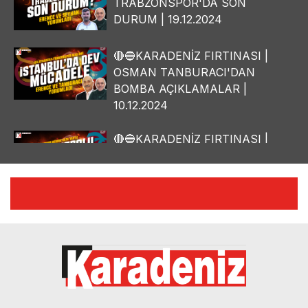
TRABZONSPOR'DA SON
DURUM | 19.12.2024
🔴🔵KARADENİZ FIRTINASI |
OSMAN TANBURACI'DAN
BOMBA AÇIKLAMALAR |
10.12.2024
🔴🔵KARADENİZ FIRTINASI |
YILMAZ VURAL'DAN BOMBA
AÇIKLAMALAR | 06.12.2024
🔴🔵KARADENİZ FIRTINASI |
CELİL HEKİMOĞLU'NDAN
BOMBA AÇIKLAMALAR |
05.12.2024