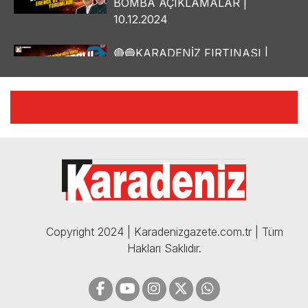
BOMBA AÇIKLAMALAR |
10.12.2024
🔴🔵KARADENİZ FIRTINASI |
YILMAZ VURAL'DAN BOMBA
AÇIKLAMALAR | 06.12.2024
🔴🔵KARADENİZ FIRTINASI |
CELİL HEKİMOĞLU'NDAN
BOMBA AÇIKLAMALAR |
05.12.2024
Copyright 2024 | Karadenizgazete.com.tr | Tüm
Hakları Saklıdır.