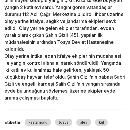
bilinmeyen sebeple yangın çıktı. Kısa sürede büyüyen
yangın 2 katlı evi sardı. Yangını gören vatandaşlar
durumu 112 Acil Çağrı Merkezine bildirdi. İhbar üzerine
olay yerine itfaiye, sağlık ve jandarma ekipleri sevk
edildi. Olay yerine gelen ekipler tarafından, evden
yaralı olarak çıkan Şahin Gizli (45), yapılan ilk
müdahalesinin ardından Tosya Devlet Hastanesine
kaldırıldı.
Olay yerine intikal eden itfaiye ekiplerinin müdahalesi
ile yangın kontrol altına alınarak söndürüldü. Yangında
iki katlı ev kullanılmaz hale gelirken, yaklaşık 50
küçükbaş hayvan telef oldu. Şahin Gizli’nin babası Sabri
Gizli ve engelli kardeşi Salih Gizli’nin yangın sırasında
evde bulunduğunu söylemesi üzerine ekipler evde
arama çalışması başlattı.
Etiketler
kastamonu
tosya
alev
kül