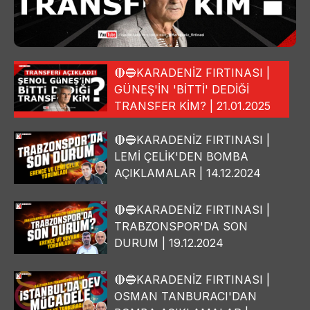
🔴🔵KARADENİZ FIRTINASI |
GÜNEŞ'İN 'BİTTİ' DEDİĞİ
TRANSFER KİM? | 21.01.2025
🔴🔵KARADENİZ FIRTINASI |
LEMİ ÇELİK'DEN BOMBA
AÇIKLAMALAR | 14.12.2024
🔴🔵KARADENİZ FIRTINASI |
TRABZONSPOR'DA SON
DURUM | 19.12.2024
🔴🔵KARADENİZ FIRTINASI |
OSMAN TANBURACI'DAN