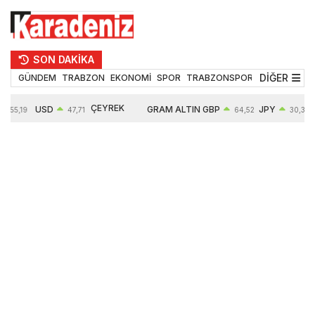
SON DAKİKA
DİĞER
GÜNDEM
TRABZON
EKONOMİ
SPOR
TRABZONSPOR
TEKNOLOJİ
ÇEYREK
USD
GRAM ALTIN
GBP
JPY
55,19
47,71
64,52
30,31
ALTIN
0,18%
6660,55
0,27%
0,39%
10904,00
2,59%
2,55%