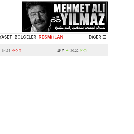
YASET
BÖLGELER
RESMİ İLAN
DİĞER
JPY
-0,04%
30,22
0,10%