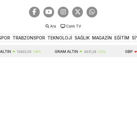
Ara
Canlı TV
SPOR
TRABZONSPOR
TEKNOLOJİ
SAĞLIK
MAGAZİN
EĞİTİM
Sİ
GRAM ALTIN
GBP
10833,00
1,88%
6631,28
2,14%
64,33