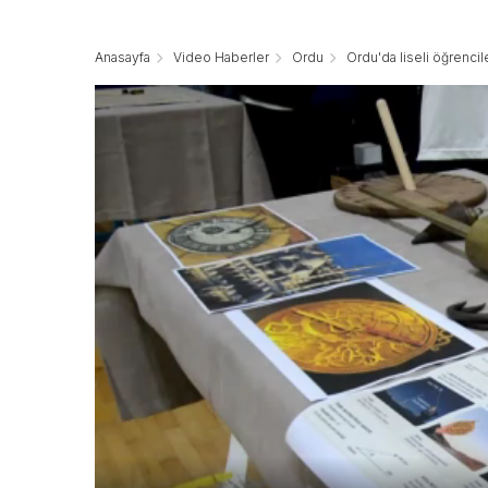
Anasayfa
Video Haberler
Ordu
Ordu'da liseli öğrencil