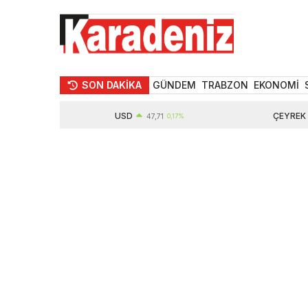
SON DAKİKA
GÜNDEM
TRABZON
EKONOMİ
USD
ÇEYREK ALTIN
47,71
0,17%