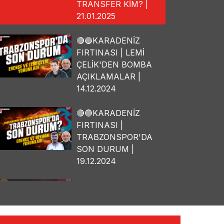
TRANSFER KİM? |
21.01.2025
🔴🔵KARADENİZ
FIRTINASI | LEMİ
ÇELİK'DEN BOMBA
AÇIKLAMALAR |
14.12.2024
🔴🔵KARADENİZ
FIRTINASI |
TRABZONSPOR'DA
SON DURUM |
19.12.2024
🔴🔵KARADENİZ
FIRTINASI | OSMAN
TANBURACI'DAN
BOMBA