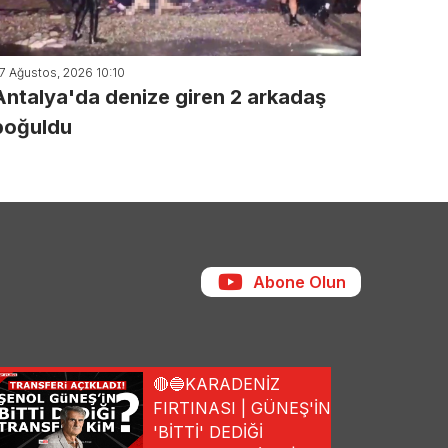
7 Ağustos, 2026 10:10
Antalya'da denize giren 2 arkadaş
boğuldu
Abone Olun
🔴🔵KARADENİZ
FIRTINASI | GÜNEŞ'İN
'BİTTİ' DEDİĞİ