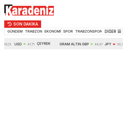
SON DAKİKA
DİĞER
GÜNDEM
TRABZON
EKONOMİ
SPOR
TRABZONSPOR
TEKNOLOJİ
ÇEYREK
USD
GRAM ALTIN
GBP
JPY
55,13
47,71
64,57
30,08
ALTIN
0,01%
6651,52
0,07%
-0,76%
10857,00
-0,14%
2,11%