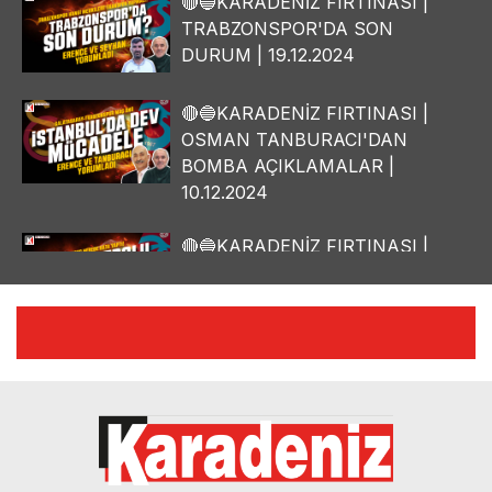
🔴🔵KARADENİZ FIRTINASI |
TRABZONSPOR'DA SON
DURUM | 19.12.2024
🔴🔵KARADENİZ FIRTINASI |
OSMAN TANBURACI'DAN
BOMBA AÇIKLAMALAR |
10.12.2024
🔴🔵KARADENİZ FIRTINASI |
YILMAZ VURAL'DAN BOMBA
AÇIKLAMALAR | 06.12.2024
🔴🔵KARADENİZ FIRTINASI |
CELİL HEKİMOĞLU'NDAN
BOMBA AÇIKLAMALAR |
05.12.2024