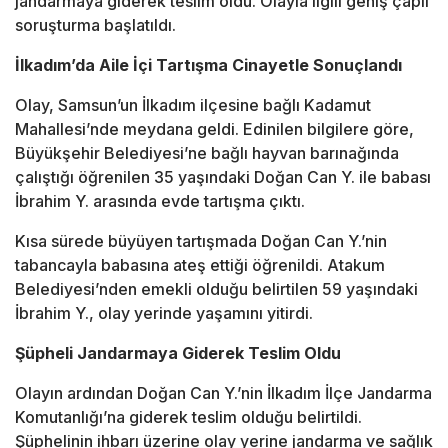
jandarmaya giderek teslim oldu. Olayla ilgili geniş çaplı
soruşturma başlatıldı.
İlkadım’da Aile İçi Tartışma Cinayetle Sonuçlandı
Olay, Samsun’un
İlkadım
ilçesine bağlı Kadamut
Mahallesi’nde meydana geldi. Edinilen bilgilere göre,
Büyükşehir Belediyesi’ne bağlı hayvan barınağında
çalıştığı öğrenilen 35 yaşındaki Doğan Can Y. ile babası
İbrahim Y. arasında evde tartışma çıktı.
Kısa sürede büyüyen tartışmada Doğan Can Y.’nin
tabancayla babasına ateş ettiği öğrenildi. Atakum
Belediyesi’nden emekli olduğu belirtilen 59 yaşındaki
İbrahim Y., olay yerinde yaşamını yitirdi.
Şüpheli Jandarmaya Giderek Teslim Oldu
Olayın ardından Doğan Can Y.’nin
İlkadım İlçe Jandarma
Komutanlığı
’na giderek teslim olduğu belirtildi.
Şüphelinin ihbarı üzerine olay yerine jandarma ve sağlık