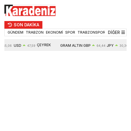
SON DAKİKA
DİĞER
GÜNDEM
TRABZON
EKONOMİ
SPOR
TRABZONSPOR
TEKNOLOJİ
ÇEYREK
USD
GRAM ALTIN
GBP
JPY
55,06
47,59
64,44
30,30
ALTIN
0,06%
6502,99
0,16%
0,06%
10647,00
0,11%
0,78%