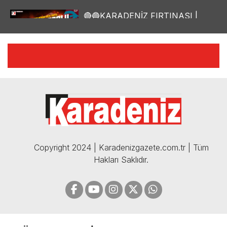
🔴🔵KARADENİZ FIRTINASI |
YILMAZ VURAL'DAN BOMBA
AÇIKLAMALAR | 06.12.2024
🔴🔵KARADENİZ FIRTINASI |
CELİL HEKİMOĞLU'NDAN
BOMBA AÇIKLAMALAR |
05.12.2024
Copyright 2024 | Karadenizgazete.com.tr | Tüm
Hakları Saklıdır.