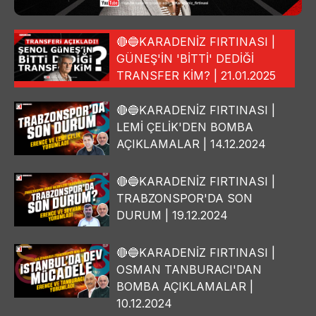
🔴🔵KARADENİZ FIRTINASI |
GÜNEŞ'İN 'BİTTİ' DEDİĞİ
TRANSFER KİM? | 21.01.2025
🔴🔵KARADENİZ FIRTINASI |
LEMİ ÇELİK'DEN BOMBA
AÇIKLAMALAR | 14.12.2024
🔴🔵KARADENİZ FIRTINASI |
TRABZONSPOR'DA SON
DURUM | 19.12.2024
🔴🔵KARADENİZ FIRTINASI |
OSMAN TANBURACI'DAN
BOMBA AÇIKLAMALAR |
10.12.2024