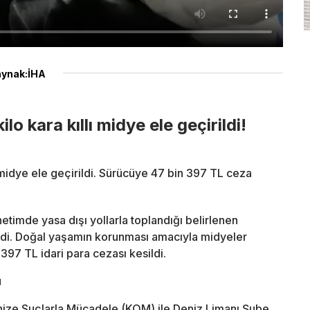
ynak:İHA
 kara kıllı midye ele geçirildi!
 midye ele geçirildi. Sürücüye 47 bin 397 TL ceza
etimde yasa dışı yollarla toplandığı belirlenen
rildi. Doğal yaşamın korunması amacıyla midyeler
397 TL idari para cezası kesildi.
u
ize Suçlarla Mücadele (KOM) ile Deniz Limanı Şube