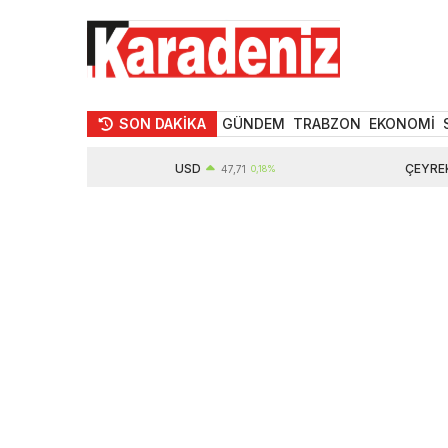
SON DAKİKA
GÜNDEM
TRABZON
EKONOMİ
USD
ÇEYREK ALTI
%
47,71
0,18%