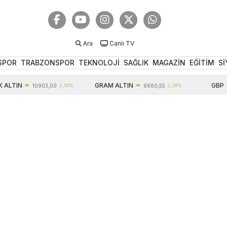
Ara
Canlı TV
SPOR
TRABZONSPOR
TEKNOLOJİ
SAĞLIK
MAGAZİN
EĞİTİM
Sİ
N
GRAM ALTIN
GBP
10903,00
2,54%
6660,55
2,59%
64,5