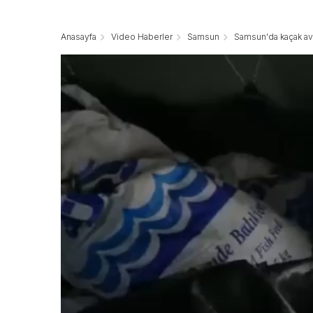
Anasayfa
Video Haberler
Samsun
Samsun'da kaçak avla