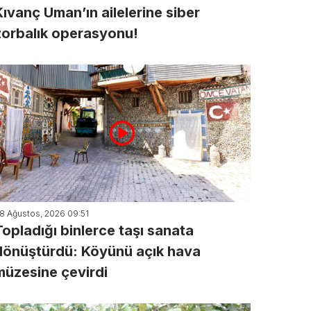
Kıvanç Uman’ın ailelerine siber
zorbalık operasyonu!
8 Ağustos, 2026 09:51
Topladığı binlerce taşı sanata
dönüştürdü: Köyünü açık hava
müzesine çevirdi