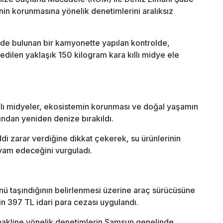
inin korunmasına yönelik denetimlerini aralıksız
de bulunan bir kamyonette yapılan kontrolde,
edilen yaklaşık 150 kilogram kara kıllı midye ele
ıllı midyeler, ekosistemin korunması ve doğal yaşamın
ından yeniden denize bırakıldı.
ddi zarar verdiğine dikkat çekerek, su ürünlerinin
devam edeceğini vurguladı.
nü taşındığının belirlenmesi üzerine araç sürücüsüne
n 397 TL idari para cezası uygulandı.
ve nakline yönelik denetimlerin Samsun genelinde