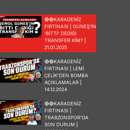
🔴🔵KARADENİZ
FIRTINASI | GÜNEŞ'İN
'BİTTİ' DEDİĞİ
TRANSFER KİM? |
21.01.2025
🔴🔵KARADENİZ
FIRTINASI | LEMİ
ÇELİK'DEN BOMBA
AÇIKLAMALAR |
14.12.2024
🔴🔵KARADENİZ
FIRTINASI |
TRABZONSPOR'DA
SON DURUM |