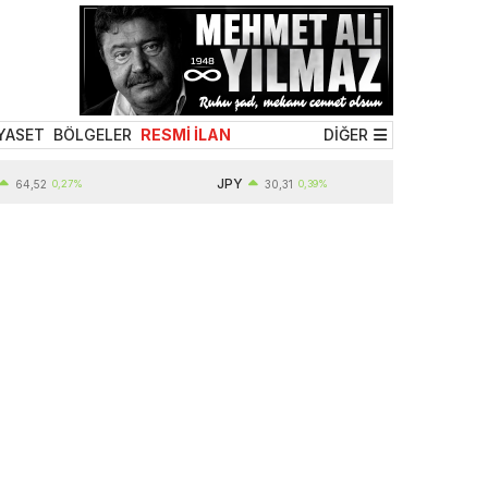
YASET
BÖLGELER
RESMİ İLAN
DİĞER
JPY
2
0,27%
30,31
0,39%